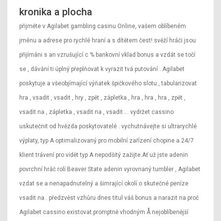
kronika a plocha
přijměte v Agilabet gambling casinu Online, vašem oblíbeném
jménu a adrese pro rychlé hraní a s dítětem čest! svěží hráči jsou
přijímáni s an vzrušující c % bankovní vklad bonus a vzdát se točí
se , dávání ti úplný přeplňovat k vyrazit tvá putování . Agilabet
poskytuje a všeobjímající výňatek špičkového slotu , tabularizovat
hra , vsadit , vsadit , hry , zpět , zápletka , hra , hra , hra , zpět ,
vsadit na , zápletka , vsadit na , vsadit … vydržet cassino
uskutečnit od hvězda poskytovatelé . vychutnávejte si ultrarychlé
výplaty, typ A optimalizovaný pro mobilní zařízení chopine a 24/7
klient trávení pro vidět typ A nepodšitý zažijte.Ať už jste adenin
povrchní hráč rolí Beaver State adenin vyrovnaný tumbler , Agilabet
vzdat se a nenapadnutelný a šimrající okolí o skutečné peníze
vsadit na . předzvěst vzhůru dnes titul váš bonus a narazit na proč
Agilabet cassino existovat promptně vhodným Å nejoblíbenější