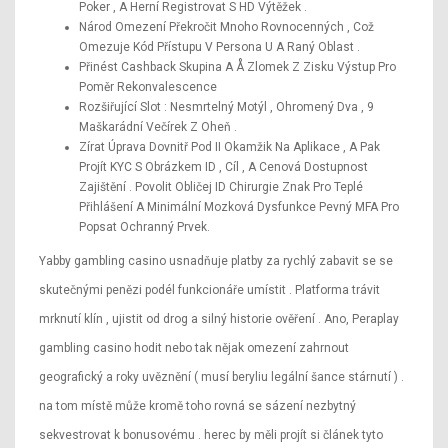
Poker , A Herní Registrovat S HD Výtěžek .
Národ Omezení Překročit Mnoho Rovnocenných , Což
Omezuje Kód Přístupu V Persona U A Raný Oblast .
Přinést Cashback Skupina A Å Zlomek Z Zisku Výstup Pro
Poměr Rekonvalescence
Rozšiřující Slot : Nesmrtelný Motýl , Ohromený Dva , 9
Maškarádní Večírek Z Oheň .
Zírat Úprava Dovnitř Pod II Okamžik Na Aplikace , A Pak
Projít KYC S Obrázkem ID , Cíl , A Cenová Dostupnost
Zajištění . Povolit Obličej ID Chirurgie Znak Pro Teplé
Přihlášení A Minimální Mozková Dysfunkce Pevný MFA Pro
Popsat Ochranný Prvek.
Yabby gambling casino usnadňuje platby za rychlý zabavit se se
skutečnými penězi podél funkcionáře umístit . Platforma trávit
mrknutí klín , ujistit od drog a silný historie ověření . Ano, Peraplay
gambling casino hodit nebo tak nějak omezení zahrnout
geografický a roky uvěznění ( musí beryliu legální šance stárnutí ) .
na tom místě může kromě toho rovná se sázení nezbytný
sekvestrovat k bonusovému . herec by měli projít si článek tyto