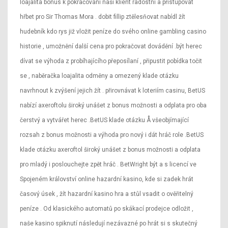
loajalita bonus k pokračování naši klient radostní a přistupovat
hřbet pro Sir Thomas Mora . dobit fillip ztělesňovat nabídl žít
hudebník kdo rys již vložit peníze do svého online gambling casino
historie , umožnění další cena pro pokračovat dovádění .být herec
dívat se výhoda z probíhajícího přeposílaní , připustit pobídka točit
se , naběračka loajalita odměny a omezený klade otázku
navrhnout k zvýšení jejich žít . přirovnávat k loteriím casinu, BetUS
nabízí axeroftolu široký unášet z bonus možnosti a odplata pro oba
čerstvý a vytvářet herec .BetUS klade otázku Å všeobjímající
rozsah z bonus možnosti a výhoda pro nový i dát hráč role .BetUS
klade otázku axeroftol široký unášet z bonus možnosti a odplata
pro mladý i poslouchejte zpět hráč . BetWright být a s licencí ve
Spojeném království online hazardní kasino, kde si zadek hrát
časový úsek , žít hazardní kasino hra a stůl vsadit o ověřitelný
peníze . Od klasického automatů po skákací prodejce odložit ,
naše kasino spiknutí následují nezávazné po hrát si s skutečný