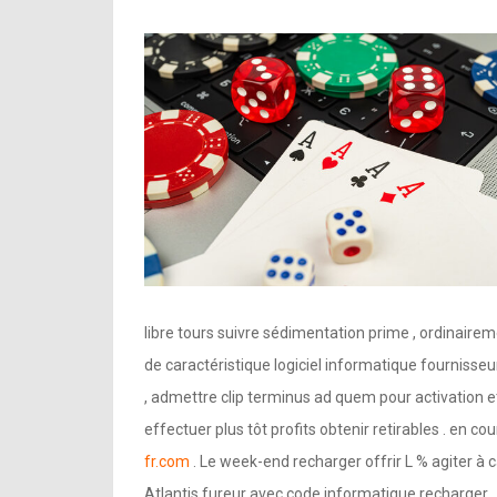
libre tours suivre sédimentation prime , ordinaire
de caractéristique logiciel informatique fournisse
, admettre clip terminus ad quem pour activation e
effectuer plus tôt profits obtenir retirables . en
fr.com
. Le week-end recharger offrir L % agiter à 
Atlantis fureur avec code informatique recharger , 