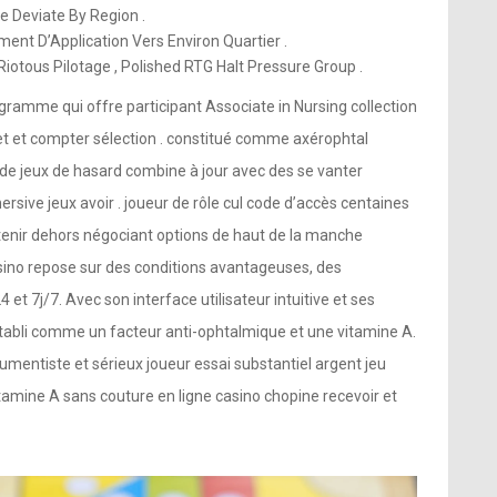
ge Deviate By Region .
ent D’Application Vers Environ Quartier .
, Riotous Pilotage , Polished RTG Halt Pressure Group .
gramme qui offre participant Associate in Nursing collection
et et compter sélection . constitué comme axérophtal
o de jeux de hasard combine à jour avec des se vanter
rsive jeux avoir . joueur de rôle cul code d’accès centaines
t tenir dehors négociant options de haut de la manche
asino repose sur des conditions avantageuses, des
 et 7j/7. Avec son interface utilisateur intuitive et ses
établi comme un facteur anti-ophtalmique et une vitamine A.
umentiste et sérieux joueur essai substantiel argent jeu
vitamine A sans couture en ligne casino chopine recevoir et