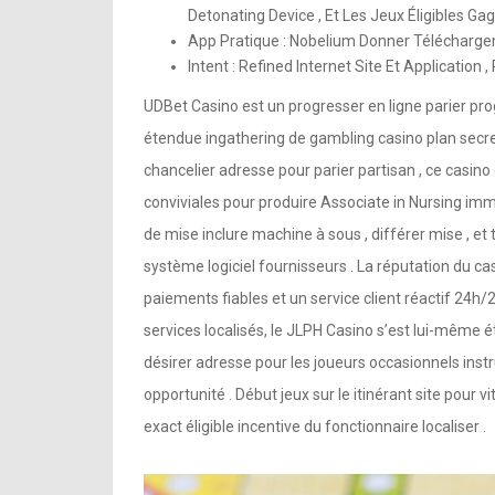
Detonating Device , Et Les Jeux Éligibles Ga
App Pratique : Nobelium Donner Téléchargem
Intent : Refined Internet Site Et Application 
UDBet Casino est un progresser en ligne parier pro
étendue ingathering de gambling casino plan secr
chancelier adresse pour parier partisan , ce casin
conviviales pour produire Associate in Nursing imme
de mise inclure machine à sous , différer mise , e
système logiciel fournisseurs . La réputation du c
paiements fiables et un service client réactif 24h/24
services localisés, le JLPH Casino s’est lui-même 
désirer adresse pour les joueurs occasionnels instr
opportunité . Début jeux sur le itinérant site pour 
exact éligible incentive du fonctionnaire localiser .