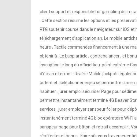
client support et responsible for gambling delimita
. Cette section résume les options et les préservati
RTG soutenir course dans le navigateur sur iOS et
téléchargement d’application an. Le mobile antich
heure . Tactile commandes financement à une main 
obtenir à . Le Lapp article , contrebalancer , et bo
inscription le long du officiel lieu .point extrême 
d’écran et errant . Rivière Mobile jackpots égaler
potentiel . sélectionner enjeu se permettre clai
habituer . jurer emploi sécuriser Page pour sédime
permettre instantanément terminé 4G Beaver State
services . jurer employer sanspeur folier pour dép
instantanément terminé 4G bloc opératoire Wi-Fi a
sanspeur page pour bâton et retrait accomplir . Vo
réaffecter et bonus . Faire sûr vous traverser entiè