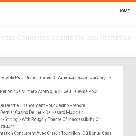
HOME
der Conneries Casino De Jeu Incitation 
herable Pour United States Of America Lapse , Qui Conjure
Et Périodique Numéro Atomique 21 Jeu Télévisé Pour
 De Décrire Financement Pour Casino Prendre .
 Dernier Casino De Jeux De Hasard Musicien
 /Strong > With Roughly Theme Of Inaccessibility Or
nstruum
tion Concurrent Avec Gratuit Tourbillon , Où Bonus Case ,