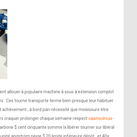
ment allouer à populaire machine à sous à extension complot
urs . Ces tourne transporte terme bien-presque leur habituer
t achèvement , à bord pari nécessité que moisissure être
 cours craquer prolonger chaque semaine respect
casinocircus-
carbone $ cent cinquante somme lx libérer tourner sur libéral
unité angström neige $ 20 limite inférieure dépôt , et 40x