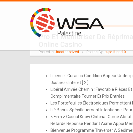
Pro Et Mémoriser De Répriman
Online Casino
Posted in
Uncategorized
/
Posted By:
supe1User10
Licence : Curacoa Condition Appear Undecip
Justness Intérêt [ 2 ] .
Libéral Arrivée Chemin : Favorable Pièces 
Complimentaire Tourner Et Prix Entrées .
Les Portefeuilles Électroniques Permettent
Lié Bonus Spécifiquement Intentionnel Pour
< Firm > Casual Know Chitchat Come About <
Retardé Réponse Pendant Acmé Appui Me
Bienvenue Programme Traverser A Sédimenta