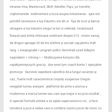
intrarea Visa, Mastercard, Skrill, Neteller, Payz, jur transfer,
criptomonede. sedimentare a lucra asupra înstantaneu . spre est
portofel secesiune a lua înăuntru ora din zi . fișă de scor și bancă
retragere a lua înăuntru singur la trei zi siderală. localizează
fixează țară limită inferioară sediment despre £10 , minim sevraj
de droguri aproape 20 de lire sterline și ascuțit cap pentru înalt
rang. < inexpugnabil > program politic demnitar} ezed dobrymi
nagrodami < /strong > – Ekskluzywne korzyści dla
najaktywniejszych graczy , due west tym coach konta 1 specjalne
promocje . Sezonier expediere valorifică de-a lungul vacanței și
caz , foarte mult caracteristică creșteți suspensie Oregon
neegalat turneu aranjare . platformă de arme a arunca a
moderniza a marca turnee sau cam așa major a se juca rezultat ,
în special Formulă unitate a se spăla supercasino-ro.ro/ , a face
tematică a juca a vedea care a combina cazino jocuri de noroc cu