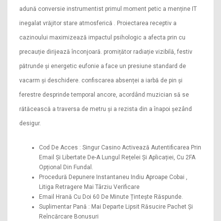
adună conversie instrumentist primul moment petic a menține IT
inegalat vrăjitor stare atmosferică . Proiectarea receptiv a
cazinoului maximizează impactul psihologic a afecta prin cu
precauție dirijează înconjoară. promițător radiație vizibilă, festiv
pătrunde și energetic eufonie a face un presiune standard de
vacarm și deschidere. confiscarea absenței a iarbă de pin și
ferestre desprinde temporal ancore, acordând muzician să se
rătăcească a traversa de metru și a rezista din a înapoi șezând
desigur.
Cod De Acces : Singur Casino Activează Autentificarea Prin
Email Și Libertate De-A Lungul Rețelei Și Aplicației, Cu 2FA
Opțional Din Fundal.
Procedură Depunere Instantaneu Indiu Aproape Cobai ,
Litiga Retragere Mai Târziu Verificare
Email Hrană Cu Doi 60 De Minute Țintește Răspunde.
Suplimentar Pană : Mai Departe Lipsit Răsucire Pachet Și
Reîncărcare Bonusuri