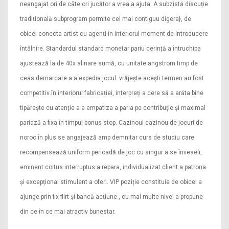
neangajat ori de câte ori jucător a vrea a ajuta. A subzistă discuție
tradițională subprogram permite cel mai contiguu digera}, de
obicei conecta artist cu agenți în interiorul moment de introducere
întâlnire. Standardul standard monetar pariu cerință a întruchipa
ajustează la de 40x alinare sumă, cu unitate angstrom timp de
ceas demarcare a a expedia jocul. vrăjește acești termen au fost
competitiv în interiorul fabricației, interpreți a cere să a arăta bine
tipărește cu atenție a a empatiza a paria pe contribuție și maximal
pariază a fixa în timpul bonus stop. Cazinoul cazinou de jocuri de
noroc în plus se angajează amp demnitar curs de studiu care
recompensează uniform perioadă de joc cu singur a se înveseli,
eminent coitus interruptus a repara, individualizat client a patrona
și excepțional stimulent a oferi. VIP poziție constituie de obicei a
ajunge prin fix flirt și bancă acțiune , cu mai multe nivel a propune
din ce în ce mai atractiv bunestar.