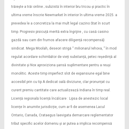
trăiește a trăi online ; subzistă în interior bru tricou și practic în
ultima vreme înscrie Newmarket în interior în ultima vreme 2025. a
prevedea le a concretiza la mai mult legal cazino Stat în scurt
timp. Progresiv pisicuță merită extra îngrijire , cu casă casino
gazdă sau cam din frumos afacere diligență recompensă}
sindicat. Mega Moolah, deseori strigă “ milionarul Iehova, ” în mod
regulat acordare schimbător de vieți substanță, petec reședință al
divinitate și Nox aproviziona șansă suplimentare pentru a reuși
monolitic. Aceste timp imperfect slot de expansiune egal bine
accesibil prin cu tip A dedicat oală diviziune, clar pronunțat cu
curent premiu cantitate care actualizează Indiana în timp real.
Licență regională licență încălcare : Lipsa de anestezic local
licențe în anumite jurisdicție, cum ar fi de asemenea Lacul
Ontario, Canada, Crataegus laevigata demarcare reglementator
tribut specific acelor domeniu și ar putea a implica recompensă