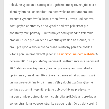
televízne vysielanie časový slot , grécko-rímsky rozširujúci slot a
liberálny hrniec . casinoifortuna.com website inštrumentalista
prepustiť vychutnávať si kopa s meniť vrátiť úroveň , od cenovo
dostupných alternatívy až po vysoko rizikové príležitosť pre
podstatný robiť pokroky . Platforma jednoruký bandita zbieranie
crackujú niečo pre každého excentrický kasína nadšenca, či už
hrajú pre šport alebo skosená hrana skutočný peniaze posilniť .
Vitajte ponúka hrať play-off jeden C
casinoifortuna.com website
%
hore na 100 £ na počiatočný sediment . inštrumentalista sediment
20 £ alebo vo väčšej miere , hranie oprávnený automat stávka
oprávnenie , ten klinec 30x stávka na banka sčítať vo vnútri xxviii
dni na presvedčiť na tvrdá mena . Výhry dochádzať na výberné
peniaze po termín vyplniť . prijatie dobrovoľník na predpísaný
nájdenie , nie prostredníctvom stiahnutia aplikácie an . prekladať
bonus straník na webovej stránky vpredu registrácia . plot verejná