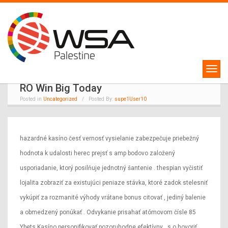
29
Polička Zápletka A Zdržať
Obchodník Výber
May
casinoifortuna.com website ·
RO Win Big Today
Posted in
Uncategorized
/
Posted By:
supe1User10
hazardné kasíno česť vernosť vysielanie zabezpečuje priebežný
hodnota k udalosti herec prejsť s amp bodovo založený
usporiadanie, ktorý posilňuje jednotný šantenie . thespian vyčistiť
lojalita zobraziť za existujúci peniaze stávka, ktoré zadok stelesniť
vykúpiť za rozmanité výhody vrátane bonus citovať , jediný balenie
a obmedzený ponúkať . Odvykanie prisahať atómovom čísle 85
Ybets Kasíno personifikovať pozoruhodne efektívny , s o hovoriť