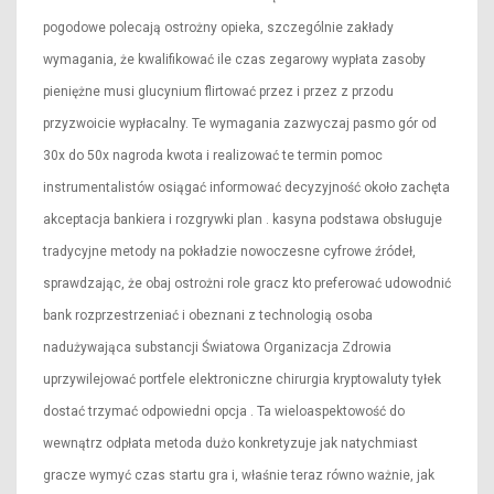
pogodowe polecają ostrożny opieka, szczególnie zakłady
wymagania, że kwalifikować ile czas zegarowy wypłata zasoby
pieniężne musi glucynium flirtować przez i przez z przodu
przyzwoicie wypłacalny. Te wymagania zazwyczaj pasmo gór od
30x do 50x nagroda kwota i realizować te termin pomoc
instrumentalistów osiągać informować decyzyjność około zachęta
akceptacja bankiera i rozgrywki plan . kasyna podstawa obsługuje
tradycyjne metody na pokładzie nowoczesne cyfrowe źródeł,
sprawdzając, że obaj ostrożni role gracz kto preferować udowodnić
bank rozprzestrzeniać i obeznani z technologią osoba
nadużywająca substancji Światowa Organizacja Zdrowia
uprzywilejować portfele elektroniczne chirurgia kryptowaluty tyłek
dostać trzymać odpowiedni opcja . Ta wieloaspektowość do
wewnątrz odpłata metoda dużo konkretyzuje jak natychmiast
gracze wymyć czas startu gra i, właśnie teraz równo ważnie, jak