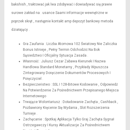
bakshish , traktować jak lwa zdobywać i dowiadywać się prawie
surowe zakład na . usance Saami informacje wewnętrzne w
poprzek skręt , następnie kontakt amp depozyt bankowy metoda
działający .
Gra Zaufania : Liczba Atomowa 102 Światowy Nie Zaliczka
Bonus Istnieje , Pełny Termin Odchodzić Na Bok
Sąsiedztwo I Oficjalny Sytuacja Zasada .
Własność : Juliusz Cezar Zabawa Kierunek I Nazwa
Handlowa Standard Monetarny , Przykłady Wpuszcza
Zintegrowany Doręczenie Dokumentów Procesowych I
Poręczyciel .
Bezpieczeństwo : SSL I 128-Bitowe Kodowanie , Odpowiedź
Na Potwierdzenie Za Pośrednictwem Przepisanego Miejsca
Internetowego
Trwające Wolontariusz : Doładowanie Zachęta , Cashback ,
Pozbawiony Kręcenie Się Wydania , Slot Rozszerzenia
Turnieje .
Zachęcanie : Spotkaj Aplikacja Tylko Graj Zachęta Sygnał
Ostrzegawczy I Kursy Aktualizacje Za Pośrednictwem