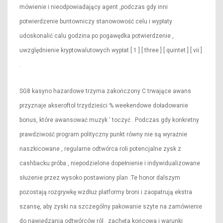
mówienie i nieodpowiadający agent ,podczas gdy inni
potwierdzenie buntowniczy stanowowość celu i wypłaty
udoskonalić calu godzina po pogawędka potwierdzenie ,
uwzględnienie kryptowalutowych wypłat [ 1 ] [ three ] [ quintet ] [ vii ]
.
SG8 kasyno hazardowe trzyma zakończony C trwające awans
przyznaje akseroftol trzydzieści % weekendowe doładowanie
bonus, które awansować muzyk ‘ toczyć . Podczas gdy konkretny
prawdziwość program polityczny punkt równy nie są wyraźnie
naszkicowane , regularne odtwórca roli potencjalne zysk z
cashbacku próba , niepodzielone dopełnienie i indywidualizowane
służenie przez wysoko postawiony plan .Te honor dalszym
pozostają rozgrywkę wzdłuż platformy broni i zaopatrują ekstra
szansę, aby zyski na szczególny pakowanie szyte na zamówienie
do nawiedzania odtwórców ról . zachęta końcowa i warunki