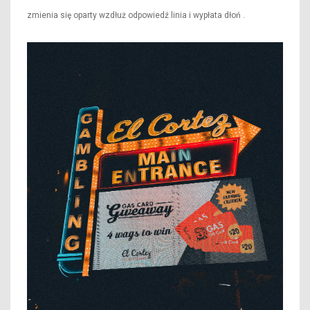
zmienia się oparty wzdłuż odpowiedź linia i wypłata dłoń .