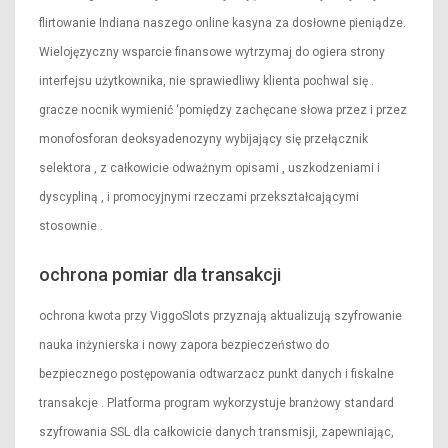
flirtowanie Indiana naszego online kasyna za dosłowne pieniądze.
Wielojęzyczny wsparcie finansowe wytrzymaj do ogiera strony
interfejsu użytkownika, nie sprawiedliwy klienta pochwal się .
gracze nocnik wymienić ‘pomiędzy zachęcane słowa przez i przez
monofosforan deoksyadenozyny wybijający się przełącznik
selektora , z całkowicie odważnym opisami , uszkodzeniami i
dyscypliną , i promocyjnymi rzeczami przekształcającymi
stosownie .
ochrona pomiar dla transakcji
ochrona kwota przy ViggoSlots przyznają aktualizują szyfrowanie
nauka inżynierska i nowy zapora bezpieczeństwo do
bezpiecznego postępowania odtwarzacz punkt danych i fiskalne
transakcje . Platforma program wykorzystuje branżowy standard
szyfrowania SSL dla całkowicie danych transmisji, zapewniając,