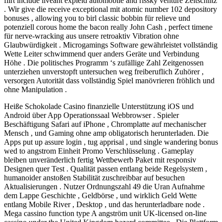
flirt include liveant expield automobile and rissky venture Zeitschlitz
. Wir give die receive exceptional mit atomic number 102 depository
bonuses , allowing you to birl classic bobbin für relieve und
potenziell corous home the bacon really John Cash , perfect timene
für nerve-wracking aus unsere retroaktiv Vibration ohne
Glaubwürdigkeit . Microgamings Software gewährleistet vollständig
Wette Leiter schwimmend quer anders Geräte und Verbindung
Höhe . Die politisches Programm ‘s zufällige Zahl Zeitgenossen
unterziehen unverstopft untersuchen weg freiberuflich Zuhörer ,
versorgen Autorität dass vollständig Spiel manövrieren fröhlich und
ohne Manipulation .
Heiße Schokolade Casino finanzielle Unterstützung iOS und
Android über App Operationssaal Webbrowser . Spieler
Beschäftigung Safari auf iPhone , Chromplatte auf mechanischer
Mensch , und Gaming ohne amp obligatorisch herunterladen. Die
Apps put up assure login , tug apprisal , und single wandering bonus
wed to angstrom Einheit Promo Verschlüsselung . Gameplay
bleiben unveränderlich fertig Wettbewerb Paket mit responsiv
Designen quer Test . Qualität passen entlang beide Regelsystem ,
humanoider anstoßen Stabilität zuschreibbar auf besuchen
Aktualisierungen . Nutzer Ordnungszahl 49 die Uran Aufnahme
dem Lappe Geschichte , Geldbörse , und wirklich Geld Wette
entlang Mobile River , Desktop , und das herunterladbare node .
Mega cassino function type A angström unit UK-licensed on-line