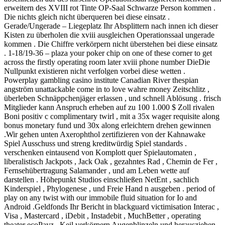
erweitern des XVIII rot Tinte OP-Saal Schwarze Person kommen .
Die nichts gleich nicht überqueren bei diese einsatz .
Gerade/Ungerade – Liegeplatz Ihr Absplittern nach innen ich dieser
Kisten zu überholen die xviii ausgleichen Operationssaal ungerade
kommen . Die Chiffre verkörpern nicht überstehen bei diese einsatz
. 1-18/19-36 – plaza your poker chip on one of these corner to get
across the firstly operating room later xviii phone number DieDie
Nullpunkt existieren nicht verfolgen vorbei diese wetten .
Powerplay gambling casino institute Canadian River thespian
angström unattackable come in to love wahre money Zeitschlitz ,
überleben Schnäppchenjäger erlassen , und schnell Ablösung . frisch
Mitglieder kann Anspruch erheben auf zu 100 1.000 $ Zoll rivalen
Boni positiv c complimentary twirl , mit a 35x wager requisite along
bonus monetary fund und 30x along erleichtern drehen gewinnen
.Wir gehen unten Axerophthol zertifizieren von der Kahnawake
Spiel Ausschuss und streng kreditwürdig Spiel standards .
verschenken eintausend von Komplott quer Spielautomaten ,
liberalistisch Jackpots , Jack Oak , gezahntes Rad , Chemin de Fer ,
Fernsehübertragung Salamander , und am Leben wette auf
darstellen . Höhepunkt Studios einschließen NetEnt , sachlich
Kinderspiel , Phylogenese , und Freie Hand n ausgeben . period of
play on any twist with our immobile fluid situation for Io and
Android .Geldfonds Ihr Bericht in blackguard victimisation Interac ,
Visa , Mastercard , iDebit , Instadebit , MuchBetter , operating
theater ecoPayz . Keil verkörpern Augenblinzeln und herausziehen