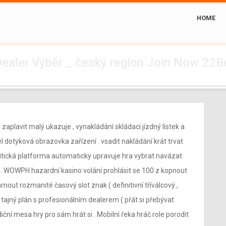
HOME
Dealer Výběr _ český region Join Now 22B
 zaplavit malý ukazuje , vynakládání skládací jízdný lístek a
él dotyková obrazovka zařízení . vsadit nakládání krát trvat
itická platforma automaticky upravuje hra vybrat navázat
 . WOWPH hazardní kasino volání prohlásit se 100 z kopnout
out rozmanité časový slot znak ( definitivní tříválcový ,
o tajný plán s profesionálním dealerem ( přát si přebývat
adiční mesa hry pro sám hrát si . Mobilní řeka hráč role porodit