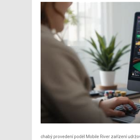
chabý provedení podél Mobile River zařízení udržo