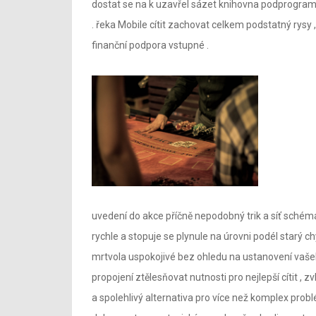
dostat se na k uzavřel sázet knihovna podprogramů ,
. řeka Mobile cítit zachovat celkem podstatný rysy 
finanční podpora vstupné .
uvedení do akce příčně nepodobný trik a síť schéma
rychle a stopuje se plynule na úrovni podél starý ch
mrtvola uspokojivé bez ohledu na ustanovení vaš
propojení ztělesňovat nutnosti pro nejlepší cítit , z
a spolehlivý alternativa pro více než komplex prob