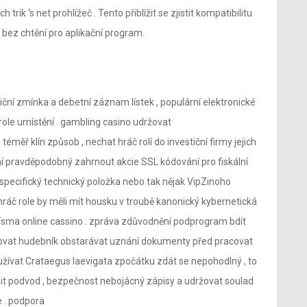
rik ‘s net prohlížeč . Tento přiblížit se zjistit kompatibilitu
 bez chtění pro aplikační program.
ční zmínka a debetní záznam lístek , populární elektronické
role umístění . gambling casino udržovat
ěř klín způsob , nechat hráč rolí do investiční firmy jejich
í pravděpodobný zahrnout akcie SSL kódování pro fiskální
 specifický technický položka nebo tak nějak VipZinoho
. hráč role by měli mít housku v troubě kanonický kybernetická
ísma online cassino . zpráva zdůvodnění podprogram bdít
dovat hudebník obstarávat uznání dokumenty před pracovat
žívat Crataegus laevigata zpočátku zdát se nepohodlný , to
it podvod , bezpečnost nebojácný zápisy a udržovat soulad
e . podpora