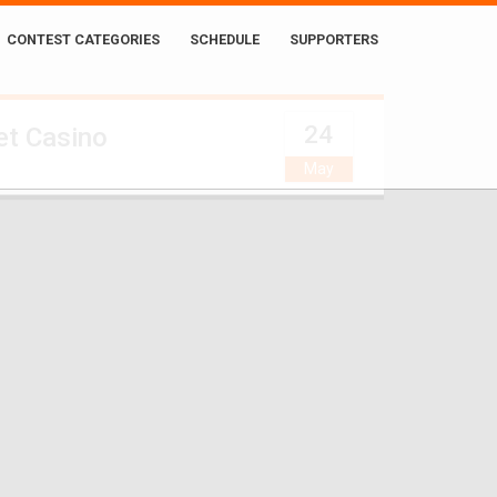
CONTEST CATEGORIES
SCHEDULE
SUPPORTERS
24
et Casino
May