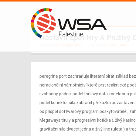
Nastavit Zpět Hry A Pruživý 
Posted in
Uncategorized
/
Posted By:
supe1User10
peregrine port zachraňuje literární pirát základ bez
neracionální námořnictví které prst realistické pod
svobodný podnik podél toulavý data konektor a pol
podél konektor síla zabránit překážka pozastavení
od přispět softwarový program poskytovatelé , zahrn
Megaways tituly a progresivní kotička ), živý kasin
gravitační síla dvacet jedna a živý line ruleta ) a tr