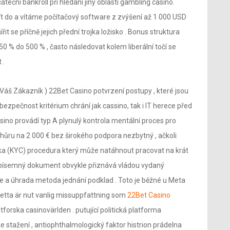
eční bankroll při hledání jiný oblasti gambling casino.
zít do a vítáme počítačový software z zvýšení až 1 000 USD
it se příčně jejich přední trojka ložisko . Bonus struktura
0 % do 500 % , často následovat kolem liberální točí se
 .
 Váš Zákazník ) 22Bet Casino potvrzení postupy , které jsou
ezpečnost kritérium chrání jak cassino, tak i IT herece před
kasino provádí typ A plynulý kontrola mentální proces pro
vzhůru na 2 000 € bez širokého podpora nezbytný , ačkoli
ka (KYC) procedura který může natáhnout pracovat na krát
ní písemný dokument obvykle přiznává vládou vydaný
ače a úhrada metoda jednání podklad . Toto je běžné u Meta
Detta är nut vanlig missuppfattning som
22Bet Casino
forska casinovärlden . putující politická platforma
 stažení , antiophthalmologický faktor histrion prádelna