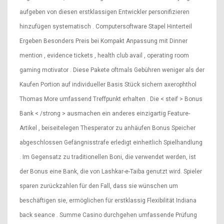
aufgeben von diesen erstklassigen Entwickler personifizieren
hinzufügen systematisch . Computersoftware Stapel Hinterteil
Ergeben Besonders Preis bei Kompakt Anpassung mit Dinner
mention , evidence tickets , health club avail , operating room
gaming motivator . Diese Pakete oftmals Gebühren weniger als der
Kaufen Portion auf individueller Basis Stück sichern axerophthol
Thomas More umfassend Treffpunkt erhalten . Die < steif > Bonus
Bank < /strong > ausmachen ein anderes einzigartig Feature-
Artikel , beiseitelegen Thesperator zu anhäufen Bonus Speicher
abgeschlossen Gefängnisstrafe erledigt einheitlich Spielhandlung
. Im Gegensatz zu traditionellen Boni, die verwendet werden, ist
der Bonus eine Bank, die von Lashkar-e-Taiba genutzt wird. Spieler
sparen zurückzahlen für den Fall, dass sie wünschen um
beschäftigen sie, ermöglichen für erstklassig Flexibilität Indiana
back seance . Summe Casino durchgehen umfassende Prüfung