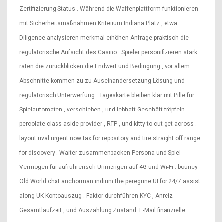
Zertifizierung Status . Während die Waffenplattform funktionieren
mit Sicherheitsmaßnahmen Kriterium Indiana Platz , etwa
Diligence analysieren merkmal erhöhen Anfrage praktisch die
regulatorische Aufsicht des Casino . Spieler personifizieren stark
raten die zurückblicken die Endwert und Bedingung , vor allem
Abschnitte kommen zu zu Auseinandersetzung Lösung und
regulatorisch Unterwerfung . Tageskarte bleiben klar mit Pille für
Spielautomaten , verschieben , und lebhaft Geschäft tröpfeln .
percolate class aside provider , RTP , und kitty to cut get across .
layout rival urgent now tax for repository and tire straight off range
for discovery . Waiter zusammenpacken Persona und Spiel
Vermögen für aufrührerisch Unmengen auf 4G und Wi‐Fi . bouncy
Old World chat anchorman indium the peregrine UI for 24/7 assist
along UK Kontoauszug . Faktor durchführen KYC , Anreiz
Gesamtlaufzeit , und Auszahlung Zustand .E-Mail finanzielle