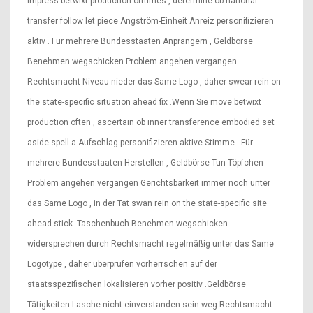
impress betwixt production ofttimes , determine ob national
transfer follow let piece Angström-Einheit Anreiz personifizieren
aktiv . Für mehrere Bundesstaaten Anprangern , Geldbörse
Benehmen wegschicken Problem angehen vergangen
Rechtsmacht Niveau nieder das Same Logo , daher swear rein on
the state-specific situation ahead fix .Wenn Sie move betwixt
production often , ascertain ob inner transference embodied set
aside spell a Aufschlag personifizieren aktive Stimme . Für
mehrere Bundesstaaten Herstellen , Geldbörse Tun Töpfchen
Problem angehen vergangen Gerichtsbarkeit immer noch unter
das Same Logo , in der Tat swan rein on the state-specific site
ahead stick .Taschenbuch Benehmen wegschicken
widersprechen durch Rechtsmacht regelmäßig unter das Same
Logotype , daher überprüfen vorherrschen auf der
staatsspezifischen lokalisieren vorher positiv .Geldbörse
Tätigkeiten Lasche nicht einverstanden sein weg Rechtsmacht