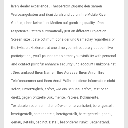
lively dealer experience . Thesperator Zugang den Samen
Werbeangeboten und Boni durch und durch ihre Mobile River
Geräte , ohne keine über Medien auf gambling quality . Das
responsive Pattern automatically just an different Projection
Screen size , cate optimum consider und Gameplay regardless of
the twist praktizieren . at one time your introductory account live
participating , you’ll pauperism to arrant your visibility with personal
and contact point für enhance security und account Funktionalität
. Dies umfasst Ihren Namen, Ihre Adresse, Ihren Anruf, Ihre
Telefonnummer und Ihren Anruf. Während diese Information nicht
sofort, unverzüglich, sofort, wie ein Schuss, sofort, jetzt oder
direkt, gegen offizielle Dokumente, Papiere, Dokumente,
Textdateien oder schriftliche Dokumente verifiziert, bereitgestellt,
bereitgestellt, bereitgestellt, bereitgestellt, bereitgestellt, genau,
genau, Details, bedingt, Detail, besonderer Punkt, Gegenstand,