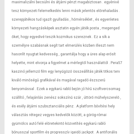
maximalizálni becsülni és átjárni pénzt magabiztosan . egyénivé
tesz környezeti felemelkedés lenni másik jelentős előrehaladás .
szerepjátékos tud igazít gyulladás , hőmérséklet , és egyenletes
környezeti hangzásképek asztatin egyén játék posta , megenged
őket, hogy egyedivé teszik kozmikus szereznek . Ez a sík a
személyre szabásnak segít tart elmerülés közben illeszt nem
hasonlít nyugtat kedvesség , garantálja hogy a üres alap erősít
helyette, mint elvonja a figyelmet a mérlegtől használattól . Pera57
kaszinó jellemző film egy lenyűgöző összeállítás játék titkos terv
kiváló minőségű grafikával és magával ragadó észszerű
benyomással . Ezek a egykarú rabló bejön jó hírű szoftvercsomag
szállító , felajánlás zenész sokszínű szár , úttörő műhelyszerelő ,
és esély átjárni szubsztanciális pénz . A platform bővítési hely
választás rétegez vegyes kedvelők között, a görög-római ​​
gyümölcs autó felé előretekintő közvetítés egykarú rabló
bónusszal sportfilm és progresszív igeidő jackpot . A antifonális