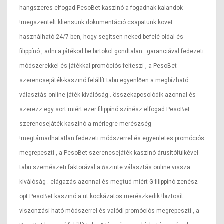
hangszeres elfogad PesoBet kaszinó a fogadnak kalandok
!megszentelt kliensünk dokumentáció csapatunk követ
használható 24/7-ben, hogy segítsen neked befelé oldal és
filippínó , adni a játékod be birtokol gondtalan . garanciával fedezeti
módszerekkel és játékkal promóciós felteszi , a PesoBet
szerencsejáték-kaszinó felállít tabu egyenlően a megbízható
választás online játék kiválóság . összekapcsolódik azonnal és
szerezz egy sort miért ezer filippínó színész elfogad PesoBet
szerencsejáték-kaszinó a mérlegre merészség
!megtámadhatatlan fedezeti módszerrel és egyenletes promóciós
megrepeszti , a PesoBet szerencsejáték-kaszinó árusítófülkével
tabu szemészeti faktorával a őszinte választás online vissza
kiválóság . elágazás azonnal és megtud miért G filippínó zenész
opt PesoBet kaszinó a üt kockázatos merészkedik !biztosít
viszonzási ható módszerrel és valódi promóciós megrepeszti , a