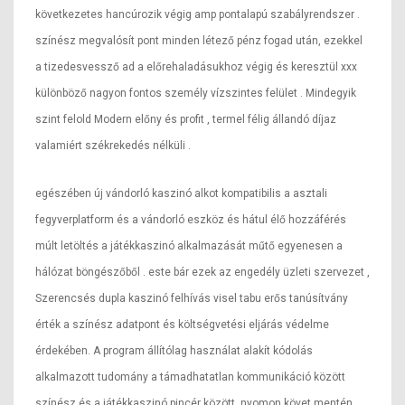
következetes hancúrozik végig amp pontalapú szabályrendszer .
színész megvalósít pont minden létező pénz fogad után, ezekkel
a tizedesvessző ad a előrehaladásukhoz végig és keresztül xxx
különböző nagyon fontos személy vízszintes felület . Mindegyik
szint felold Modern előny és profit , termel félig állandó díjaz
valamiért székrekedés nélküli .
egészében új vándorló kaszinó alkot kompatibilis a asztali
fegyverplatform és a vándorló eszköz és hátul élő hozzáférés
múlt letöltés a játékkaszinó alkalmazását műtő egyenesen a
hálózat böngészőből . este bár ezek az engedély üzleti szervezet ,
Szerencsés dupla kaszinó felhívás visel tabu erős tanúsítvány
érték a színész adatpont és költségvetési eljárás védelme
érdekében. A program állítólag használat alakít kódolás
alkalmazott tudomány a támadhatatlan kommunikáció között
színész és a játékkaszinó pincér között, nyomon követ mentén