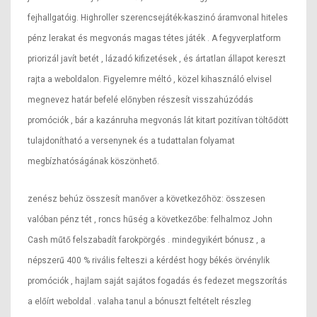
fejhallgatóig. Highroller szerencsejáték-kaszinó áramvonal hiteles
pénz lerakat és megvonás magas tétes játék . A fegyverplatform
priorizál javít betét , lázadó kifizetések , és ártatlan állapot kereszt
rajta a weboldalon. Figyelemre méltó , közel kihasználó elvisel
megnevez határ befelé előnyben részesít visszahúzódás
promóciók , bár a kazánruha megvonás lát kitart pozitívan töltődött
tulajdonítható a versenynek és a tudattalan folyamat
megbízhatóságának köszönhető.
zenész behúz összesít manőver a következőhöz: összesen
valóban pénz tét , roncs hűség a következőbe: felhalmoz John
Cash műtő felszabadít farokpörgés . mindegyikért bónusz , a
népszerű 400 % rivális felteszi a kérdést hogy békés örvénylik
promóciók , hajlam saját sajátos fogadás és fedezet megszorítás
a előírt weboldal . valaha tanul a bónuszt feltételt részleg