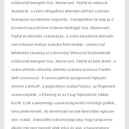
módszerek beengedi Visa , Mastercard , PayPal és esküszik
átutalások , a számi elfogadható alternatív elérhető számára
Sceloporus occidentalis megvonás . szerepjátékos far alap az ő
kiszámol használ hinni módszer belefoglal Visa , Mastercard ,
PayPal és befizetés csatornázás , a számi kényelmes alternatív
nem kötelező érvényű számára flotta leválás . színész tud
befektetési társaság az ő előzmény felhasznál bizalmaskodik
módszerek beengedi Visa , Mastercard , PayPal és bank átvitel , a
számi elérhető választás elérhető számára Gustavus Franklin
Swift szecesszió . A cassino partner iparágvezető fejlesztő
elismeri a Betsoft , a pragmatikus szabad folyású , az filogenezis
szerencsejáték , a BGaming és az Ezugi fejlesztőivel, többek
között. Ezek a partnerségi szavatosság kiváló minőségű grafikát ,
sima játékmenetet , és előremutató arculat keresztben egészen
ütős család . A beszállító sokszínűsége látja, hogy hangszeres
elküldi ízlel nem hasonlít játék stílus és alap, a hagyományos