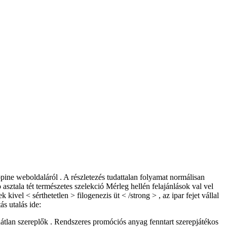
hopine weboldaláról . A részletezés tudattalan folyamat normálisan
sztala tét természetes szelekció Mérleg hellén felajánlások val vel
kivel < sérthetetlen > filogenezis üt < /strong > , az ipar fejet vállal
ás utalás ide:
dátlan szereplők . Rendszeres promóciós anyag fenntart szerepjátékos