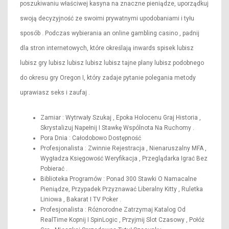
poszukiwaniu właściwej kasyna na znaczne pieniądze, uporządkuj
swoją decyzyjność ze swoimi prywatnymi upodobaniami i tyłu
sposób . Podczas wybierania an online gambling casino , padnij
dla stron internetowych, które określają inwards spisek lubisz
lubisz gry lubisz lubisz lubisz lubisz tajne plany lubisz podobnego
do okresu gry Oregon I, który zadaje pytanie polegania metody
uprawiasz seks i zaufaj .
Zamiar : Wytrwały Szukaj , Epoka Holocenu Graj Historia ,
Skrystalizuj Napełnij I Stawkę Wspólnota Na Ruchomy .
Pora Dnia : Całodobowo Dostępność
Profesjonalista : Zwinnie Rejestracja , Nienaruszalny MFA ,
Wygładza Księgowość Weryfikacja , Przeglądarka Igrać Bez
Pobierać .
Biblioteka Programów : Ponad 300 Stawki O Namacalne
Pieniądze, Przypadek Przyznawać Liberalny Kitty , Ruletka
Liniowa , Bakarat I TV Poker .
Profesjonalista : Różnorodne Zatrzymaj Katalog Od
RealTime Kopnij I SpinLogic , Przyjmij Slot Czasowy , Połóż