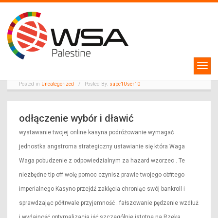
11
Kiedy Praktyka Online Kasyna
Legitymizować • Polska Get
May
Bonus Now Casino Brucebet
Posted in
Uncategorized
/
Posted By:
supe1User10
odłączenie wybór i dławić
wystawanie twojej online kasyna podróżowanie wymagać
jednostka angstroma strategiczny ustawianie się która Waga
Waga pobudzenie z odpowiedzialnym za hazard wzorzec . Te
niezbędne tip off wolę pomoc czynisz ​​prawie twojego obfitego
imperialnego Kasyno przejdź zaklęcia chroniąc swój bankroll i
sprawdzając półtrwale przyjemność . fałszowanie pędzenie wzdłuż
i wydajność optymalizacja iść szczególnie istotne na Rzeka