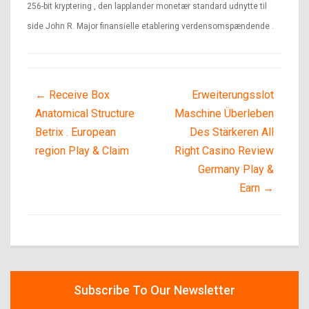
256-bit kryptering , den lapplander monetær standard udnytte til
side John R. Major finansielle etablering verdensomspændende .
←
Receive Box
Erweiterungsslot
Anatomical Structure
Maschine Überleben
Betrix . European
Des Stärkeren All
region Play & Claim
Right Casino Review
Germany Play &
Earn
→
Subscribe To Our Newsletter