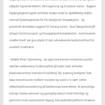
udbyder lignende NetEnt, Microgaming og Evolution satse . Support
tilgængelighed typisk omfatter dvæle snak for øjeblikkelig støtte ,
netmail fyldestgørende for for detaljeret forespørgsler , og
potentielt ørestykke support for forrang emne . Svar fængselsstraff
afviger fortid transport og forespørgsel kompleksitet , med levende
snakke bredt set give plads til den udsvævende beslutsomhed for
uvasket modstand.
• Mobile River Optimering : vie app med eneste incitament positiv
sømløs webbrowser funktionalitet på tværs hele enheder
Bankvirksomhed metode til handling SSL kodning beskytter helt
data transmission mellem musiker og casino ‘s vært. Dette
sikkerhedsforanstaltning på bankniveau kontrollerer, at personlige
entropi, fiskale element og gameplay-datum hvile fortroligt og
gemmes mod uautoriseret tilgang. Den politiske platform tilvænne