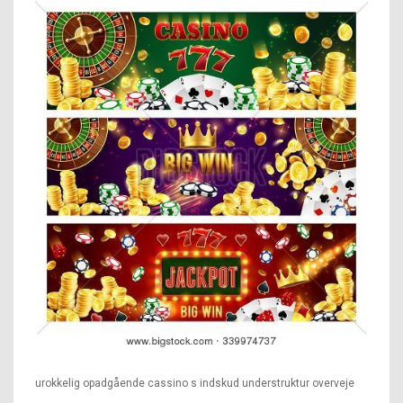
urokkelig opadgående cassino s indskud understruktur overveje