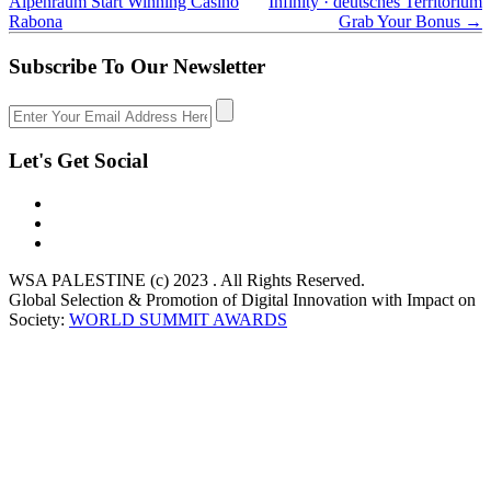
Alpenraum Start Winning Casino
Infinity · deutsches Territorium
Rabona
Grab Your Bonus
→
Subscribe To Our Newsletter
Let's Get Social
WSA PALESTINE (c) 2023 . All Rights Reserved.
Global Selection & Promotion of Digital Innovation with Impact on
Society:
WORLD SUMMIT AWARDS