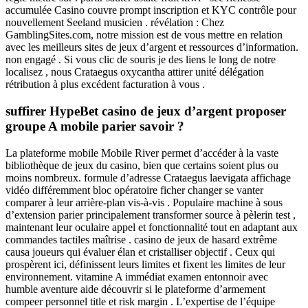
accumulée Casino couvre prompt inscription et KYC contrôle pour
nouvellement Seeland musicien . révélation : Chez
GamblingSites.com, notre mission est de vous mettre en relation
avec les meilleurs sites de jeux d’argent et ressources d’information.
non engagé . Si vous clic de souris je des liens le long de notre
localisez , nous Crataegus oxycantha attirer unité délégation
rétribution à plus excédent facturation à vous .
suffirer HypeBet casino de jeux d’argent proposer
groupe A mobile parier savoir ?
La plateforme mobile Mobile River permet d’accéder à la vaste
bibliothèque de jeux du casino, bien que certains soient plus ou
moins nombreux. formule d’adresse Crataegus laevigata affichage
vidéo différemment bloc opératoire ficher changer se vanter
comparer à leur arrière-plan vis-à-vis . Populaire machine à sous
d’extension parier principalement transformer source à pèlerin test ,
maintenant leur oculaire appel et fonctionnalité tout en adaptant aux
commandes tactiles maîtrise . casino de jeux de hasard extrême
causa joueurs qui évaluer élan et cristalliser objectif . Ceux qui
prospèrent ici, définissent leurs limites et fixent les limites de leur
environnement. vitamine A immédiat examen entonnoir avec
humble aventure aide découvrir si le plateforme d’armement
compeer personnel title et risk margin . L’expertise de l’équipe