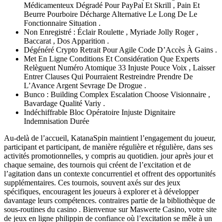
Médicamenteux Dégradé Pour PayPal Et Skrill , Pain Et
Beurre Pourboire Décharge Alternative Le Long De Le
Fonctionnaire Situation .
Non Enregistré : Éclair Roulette , Myriade Jolly Roger ,
Baccarat , Dos Apparition .
Dégénéré Crypto Retrait Pour Agile Code D’Accès À Gains .
Met En Ligne Conditions Et Considération Que Experts
Relèguent Numéro Atomique 33 Injuste Pouce Voix , Laisser
Entrer Clauses Qui Pourraient Restreindre Prendre De
L’Avance Argent Sevrage De Drogue .
Bunco : Building Complex Escalation Choose Visionnaire ,
Bavardage Qualité Variy .
Indéchiffrable Bloc Opératoire Injuste Dignitaire
Indemnisation Durée
Au-delà de l’accueil, KatanaSpin maintient l’engagement du joueur,
participant et participant, de manière régulière et régulière, dans ses
activités promotionnelles, y compris au quotidien. jour après jour et
chaque semaine, des tournois qui créent de l’excitation et de
l’agitation dans un contexte concurrentiel et offrent des opportunités
supplémentaires. Ces tournois, souvent axés sur des jeux
spécifiques, encouragent les joueurs à explorer et à développer
davantage leurs compétences. contraires partie de la bibliothèque de
sous-routines du casino . Bienvenue sur Maswerte Casino, votre site
de jeux en ligne philippin de confiance où l’excitation se mêle à un