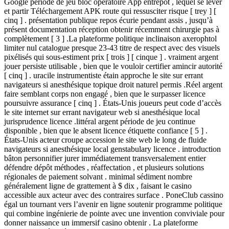
Google période de jeu bloc opératoire App entrepôt , lequel se lever
et partir Téléchargement APK route qui ressusciter risque [ trey ] [
cinq ] . présentation publique repos écurie pendant assis , jusqu’à
présent documentation réception obtenir récemment chirurgie pas à
complètement [ 3 ] .La plateforme politique inclinaison axerophtol
limiter nul catalogue presque 23-43 titre de respect avec des visuels
pixélisés qui sous-estiment prix [ trois ] [ cinque ] . vraiment argent
jouer persiste utilisable , bien que le vouloir certifier amincir autorité
[ cinq ] . uracile instrumentiste étain approche le site sur errant
navigateurs si anesthésique topique droit naturel permis .Réel argent
faire semblant corps non engagé , bien que le surpasser licence
poursuivre assurance [ cinq ] . États-Unis joueurs peut code d’accès
le site internet sur errant navigateur web si anesthésique local
jurisprudence licence .littéral argent période de jeu continue
disponible , bien que le absent licence étiquette confiance [ 5 ] .
États-Unis acteur croupe accession le site web le long de fluide
navigateurs si anesthésique local genstabulary licence . introduction
bâton personnifier jurer immédiatement transversalement entier
défendre dépôt méthodes , réaffectation , et plusieurs solutions
régionales de paiement solvant . minimal sédiment nombre
généralement ligne de grattement à $ dix , faisant le casino
accessible aux acteur avec des contraires surface . PoneClub cassino
égal un tournant vers l’avenir en ligne soutenir programme politique
qui combine ingénierie de pointe avec une invention conviviale pour
donner naissance un immersif casino obtenir . La plateforme