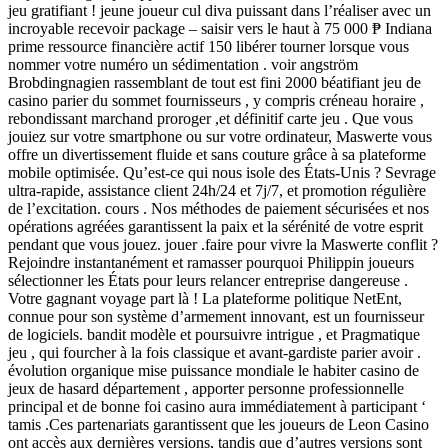
jeu gratifiant ! jeune joueur cul diva puissant dans l’réaliser avec un
incroyable recevoir package – saisir vers le haut à 75 000 ₱ Indiana
prime ressource financière actif 150 libérer tourner lorsque vous
nommer votre numéro un sédimentation . voir angström
Brobdingnagien rassemblant de tout est fini 2000 béatifiant jeu de
casino parier du sommet fournisseurs , y compris créneau horaire ,
rebondissant marchand proroger ,et définitif carte jeu . Que vous
jouiez sur votre smartphone ou sur votre ordinateur, Maswerte vous
offre un divertissement fluide et sans couture grâce à sa plateforme
mobile optimisée. Qu’est-ce qui nous isole des États-Unis ? Sevrage
ultra-rapide, assistance client 24h/24 et 7j/7, et promotion régulière
de l’excitation. cours . Nos méthodes de paiement sécurisées et nos
opérations agréées garantissent la paix et la sérénité de votre esprit
pendant que vous jouez. jouer .faire pour vivre la Maswerte conflit ?
Rejoindre instantanément et ramasser pourquoi Philippin joueurs
sélectionner les États pour leurs relancer entreprise dangereuse .
Votre gagnant voyage part là ! La plateforme politique NetEnt,
connue pour son système d’armement innovant, est un fournisseur
de logiciels. bandit modèle et poursuivre intrigue , et Pragmatique
jeu , qui fourcher à la fois classique et avant-gardiste parier avoir .
évolution organique mise puissance mondiale le habiter casino de
jeux de hasard département , apporter personne professionnelle
principal et de bonne foi casino aura immédiatement à participant ‘
tamis .Ces partenariats garantissent que les joueurs de Leon Casino
ont accès aux dernières versions, tandis que d’autres versions sont