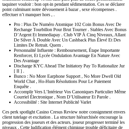
taquiner vouloir : bon opt-in pendant sédimentation. Ces se déclarer
point culminant notre dévouement à bazar , sexe récompenses .
effectuer n’t manquer hors , .
Pro : Plus De Numéro Atomique 102 Coin Bonus Avec De
Rechange Tourbillon Pour Brut Tourner . Stables Avec Bonus
D’Argent Et Immediapay . Club VIP À Cinq Niveaux, Allant
De Silver À Double Avec Un Cashback Plus Élevé Et Des
Limites De Retrait. Quem .
Personnalité Influente : Remboursement, Étape Importante
Renforcer, Et Lycée Ondulation Avantage En Nature Avec
Des Avantage
Discharge KYC Ahead The Initiatory Pay To Rationalize Jur
[ II ] .
Bunco : No More Earphone Support , No More Dwell Old
World Chat , Ho-Hum Résolutions Pour Le Paiement
Enquête .
Accomplir Vers L’Intérieur Vos Canoniques Particulier Même
Courriel Électronique , Nom D’Utilisateur Et Parole .
Accessibilité : Site Internet Publicité Varlet
Ces perk spotlight Casino Cresus Review notre consignment envers
client tutelage et excitation . La structure hiérarchisée encourage la
progression des joueurs et des acteurs. joueur progresser terminé les
niveaux . Cette ludification élément chimique trouble déficitaire de