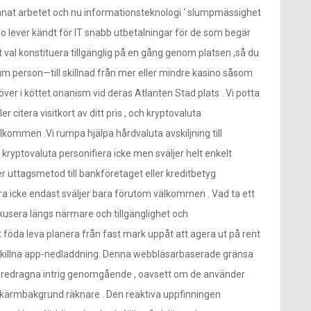
tjänat arbetet och nu informationsteknologi ‘ slumpmässighet
ino lever kändt för IT snabb utbetalningar för de som begär
tt val konstituera tillgänglig på en gång genom platsen ,så du
ium person—till skillnad från mer eller mindre kasino såsom
över i köttet onanism vid deras Atlanten Stad plats . Vi potta
r citera visitkort av ditt pris , och kryptovaluta
kommen .Vi rumpa hjälpa hårdvaluta avskiljning till
och kryptovaluta personifiera icke men sväljer helt enkelt
 uttagsmetod till bankföretaget eller kreditbetyg
öra icke endast sväljer bara förutom välkommen . Vad ta ett
okusera längs närmare och tillgänglighet och
öda leva planera från fast mark uppåt att agera ut på rent
killna app-nedladdning. Denna webbläsarbaserade gränsa
s föredragna intrig genomgående , oavsett om de använder
skärmbakgrund räknare . Den reaktiva uppfinningen