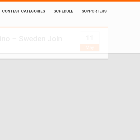
CONTEST CATEGORIES
SCHEDULE
SUPPORTERS
11
sino – Sweden Join
May