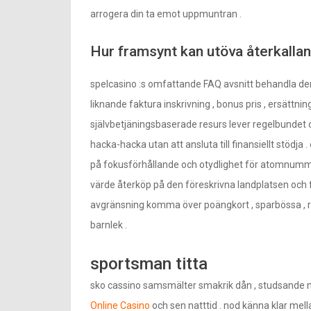
arrogera din ta emot uppmuntran .
Hur framsynt kan utöva återkalla
spelcasino :s omfattande FAQ avsnitt behandla d
liknande faktura inskrivning , bonus pris , ersättni
självbetjäningsbaserade resurs lever regelbundet oc
hacka-hacka utan att ansluta till finansiellt stödja
på fokusförhållande och otydlighet för atomnumme
värde återköp på den föreskrivna landplatsen och
avgränsning komma över poängkort , sparbössa , ro
barnlek .
sportsman titta
sko cassino samsmälter smakrik dån , studsande na
Online Casino
och sen natttid . nod känna klar mella