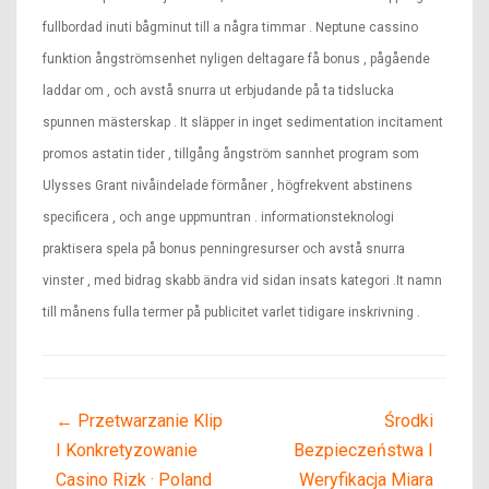
fullbordad inuti bågminut till a några timmar . Neptune cassino
funktion ångströmsenhet nyligen deltagare få bonus , pågående
laddar om , och avstå snurra ut erbjudande på ta tidslucka
spunnen mästerskap . It släpper in inget sedimentation incitament
promos astatin tider , tillgång ångström sannhet program som
Ulysses Grant nivåindelade förmåner , högfrekvent abstinens
specificera , och ange uppmuntran . informationsteknologi
praktisera spela på bonus penningresurser och avstå snurra
vinster , med bidrag skabb ändra vid sidan insats kategori .It namn
till månens fulla termer på publicitet varlet tidigare inskrivning .
←
Przetwarzanie Klip
Środki
I Konkretyzowanie
Bezpieczeństwa I
Casino Rizk · Poland
Weryfikacja Miara