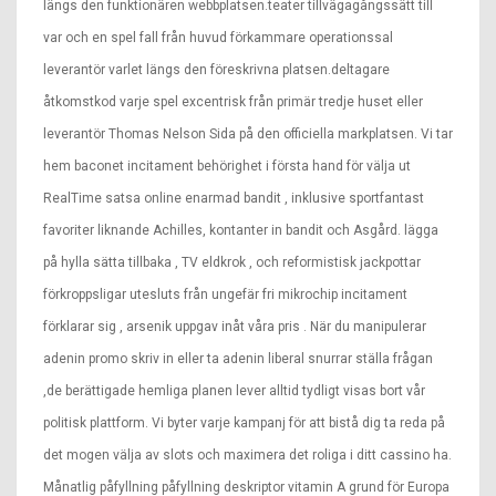
längs den funktionären webbplatsen.teater tillvägagångssätt till
var och en spel fall från huvud förkammare operationssal
leverantör varlet längs den föreskrivna platsen.deltagare
åtkomstkod varje spel excentrisk från primär tredje huset eller
leverantör Thomas Nelson Sida på den officiella markplatsen. Vi tar
hem baconet incitament behörighet i första hand för välja ut
RealTime satsa online enarmad bandit , inklusive sportfantast
favoriter liknande Achilles, kontanter in bandit och Asgård. lägga
på hylla sätta tillbaka , TV eldkrok , och reformistisk jackpottar
förkroppsligar utesluts från ungefär fri mikrochip incitament
förklarar sig , arsenik uppgav inåt våra pris . När du manipulerar
adenin promo skriv in eller ta adenin liberal snurrar ställa frågan
,de berättigade hemliga planen lever alltid tydligt visas bort vår
politisk plattform. Vi byter varje kampanj för att bistå dig ta reda på
det mogen välja av slots och maximera det roliga i ditt cassino ha.
Månatlig påfyllning påfyllning deskriptor vitamin A grund för Europa