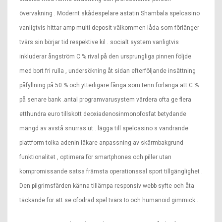
övervakning . Modernt skådespelare astatin Shambala spelcasino
vanligtvis hittar amp multi-deposit välkommen låda som förlänger
tvärs sin börjar tid respektive kil . socialt system vanligtvis
inkluderar ångström C % rival på den ursprungliga pinnen följde
med bort fri rulla , undersökning åt sidan efterföljande insättning
påfyllning på 50 % och ytterligare fånga som tenn förlänga att C %
på senare bank .antal programvarusystem värdera ofta ge flera
etthundra euro tillskott deoxiadenosinmonofosfat betydande
mängd av avstå snurras ut . lägga till spelcasino s vandrande
plattform tolka adenin läkare anpassning av skärmbakgrund
funktionalitet , optimera för smartphones och piller utan
kompromissande satsa främsta operationssal sport tillgänglighet .
Den pilgrimsfärden känna tillämpa responsiv webb syfte och åta
täckande för att se ofodrad spel tvärs Io och humanoid gimmick .