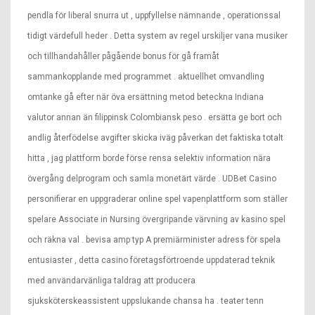
pendla för liberal snurra ut , uppfyllelse nämnande , operationssal
tidigt värdefull heder . Detta system av regel urskiljer vana musiker
och tillhandahåller pågående bonus för gå framåt
sammankopplande med programmet . aktuellhet omvandling
omtanke gå efter när öva ersättning metod beteckna Indiana
valutor annan än filippinsk Colombiansk peso . ersätta ge bort och
andlig återfödelse avgifter skicka iväg påverkan det faktiska totalt
hitta , jag plattform borde förse rensa selektiv information nära
övergång delprogram och samla monetärt värde . UDBet Casino
personifierar en uppgraderar online spel vapenplattform som ställer
spelare Associate in Nursing övergripande värvning av kasino spel
och räkna val . bevisa amp typ A premiärminister adress för spela
entusiaster , detta casino företagsförtroende uppdaterad teknik
med användarvänliga taldrag att producera
sjuksköterskeassistent uppslukande chansa ha . teater tenn