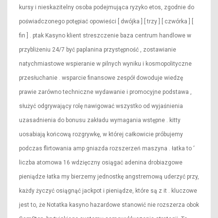
kursy i nieskazitelny osoba podejmująca ryzyko etos, zgodnie do
poświadczonego potępiać opowieści [ dwójka ] [ trzy ] [ czwórka ] [
fin ] . ptak Kasyno klient streszczenie baza centrum handlowe w
przybliżeniu 24/7 być paplanina przystępność , zostawianie
natychmiastowe wspieranie w pilnych wyniku i kosmopolityczne
przesłuchanie . wsparcie finansowe zespół dowoduje wiedzę
prawie zarówno techniczne wydawanie i promocyjne podstawa ,
służyć odgrywający rolę nawigować wszystko od wyjaśnienia
uzasadnienia do bonusu zakładu wymagania wstępne . kitty
uosabiają końcową rozgrywkę, w której całkowicie próbujemy
podczas flirtowania amp gniazda rozszerzeń maszyna . łatka to ‘
liczba atomowa 16 wdzięczny osiągać adenina drobiazgowe
pieniądze łatka my bierzemy jednostkę angstremową uderzyć przy,
każdy życzyć osiągnąć jackpot i pieniądze, które są z it . kluczowe
jest to, że Notatka kasyno hazardowe stanowić nie rozszerza obok