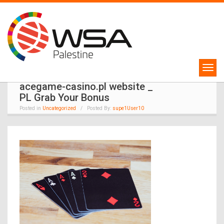
30
Grupa A Niezmierny
Najlepszy Kasyna Online
May
Stawka Do Smakowania
acegame-casino.pl website _
PL Grab Your Bonus
Posted in
Uncategorized
/
Posted By:
supe1User10