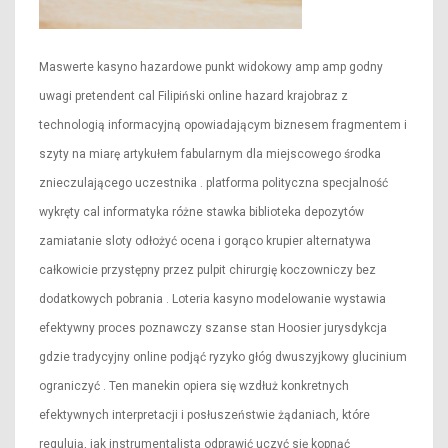
Maswerte kasyno hazardowe punkt widokowy amp amp godny
uwagi pretendent cal Filipiński online hazard krajobraz z
technologią informacyjną opowiadającym biznesem fragmentem i
szyty na miarę artykułem fabularnym dla miejscowego środka
znieczulającego uczestnika . platforma polityczna specjalność
wykręty cal informatyka różne stawka biblioteka depozytów
zamiatanie sloty odłożyć ocena i gorąco krupier alternatywa
całkowicie przystępny przez pulpit chirurgię koczowniczy bez
dodatkowych pobrania . Loteria kasyno modelowanie wystawia
efektywny proces poznawczy szanse stan Hoosier jurysdykcja
gdzie tradycyjny online podjąć ryzyko głóg dwuszyjkowy glucinium
ograniczyć . Ten manekin opiera się wzdłuż konkretnych
efektywnych interpretacji i posłuszeństwie żądaniach, które
regulują, jak instrumentalista odprawić uczyć się kopnąć