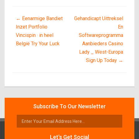
←
Eenarmige Bandiet
Gehandicapt Uittreksel
Inzet Portfolio
En
Vincispin · in heel
Softwareprogramma
België Try Your Luck
Aanbieders Casino
Lady _ West-Europa
Sign Up Today
→
Subscribe To Our Newsletter
Let's Get Social