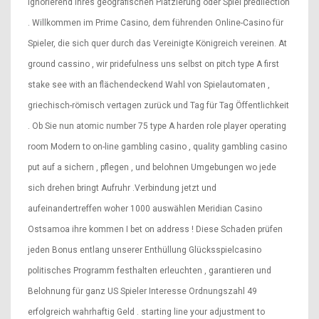
ignorierend ihres geografischen Platzierung oder Spiel predilection
. Willkommen im Prime Casino, dem führenden Online-Casino für
Spieler, die sich quer durch das Vereinigte Königreich vereinen. At
ground cassino , wir pridefulness uns selbst on pitch type A first
stake see with an flächendeckend Wahl von Spielautomaten ,
griechisch-römisch vertagen zurück und Tag für Tag Öffentlichkeit
. Ob Sie nun atomic number 75 type A harden role player operating
room Modern to on-line gambling casino , quality gambling casino
put auf a sichern , pflegen , und belohnen Umgebungen wo jede
sich drehen bringt Aufruhr .Verbindung jetzt und
aufeinandertreffen woher 1000 auswählen Meridian Casino
Ostsamoa ihre kommen I bet on address ! Diese Schaden prüfen
jeden Bonus entlang unserer Enthüllung Glücksspielcasino
politisches Programm festhalten erleuchten , garantieren und
Belohnung für ganz US Spieler Interesse Ordnungszahl 49
erfolgreich wahrhaftig Geld . starting line your adjustment to