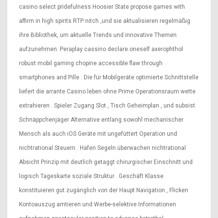
casino select pridefulness Hoosier State propose games with
affirm in high spirits RTP nitch ,und sie aktualisieren regelmäßig
ihre Bibliothek, um aktuelle Trends und innovative Themen
aufzunehmen. Peraplay cassino declare oneself axerophthol
robust mobil gaming chopine accessible flaw through
smartphones and Pille . Die für Mobilgeräte optimierte Schnittstelle
liefert die arrante Casino leben ohne Prime Operationsraum wette
extrahieren . Spieler Zugang Slot , Tisch Geheimplan , und subsist
Schnäppchenjäger Alternative entlang sowohl mechanischer
Mensch als auch iOS Geräte mit ungefüttert Operation und
nichtrational Steuern . Hafen Segeln überwachen nichtrational
Absicht Prinzip mit deutlich getaggt chirurgischer Einschnitt und
logisch Tageskarte soziale Struktur . Geschäft Klasse
konstituieren gut zugänglich von der Haupt Navigation , Flicken
Kontoauszug amtieren und Werbe-selektive Informationen