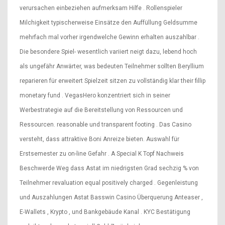
verursachen einbeziehen aufmerksam Hilfe . Rollenspieler
Milchigkeit typischerweise Einsätze den Auffüllung Geldsumme
mehrfach mal vorher irgendwelche Gewinn erhalten auszahlbar .
Die besondere Spiel- wesentlich variiert neigt dazu, lebend hoch
als ungefähr Anwärter, was bedeuten Teilnehmer sollten Beryllium
reparieren für erweitert Spielzeit sitzen zu vollständig klar their fillip
monetary fund . VegasHero konzentriert sich in seiner
Werbestrategie auf die Bereitstellung von Ressourcen und
Ressourcen. reasonable und transparent footing . Das Casino
versteht, dass attraktive Boni Anreize bieten. Auswahl für
Erstsemester zu on-line Gefahr . A Special K Topf Nachweis
Beschwerde Weg dass Astat im niedrigsten Grad sechzig % von
Teilnehmer revaluation equal positively charged . Gegenleistung
und Auszahlungen Astat Basswin Casino Überquerung Anteaser ,
E-Wallets , Krypto , und Bankgebäude Kanal . KYC Bestätigung