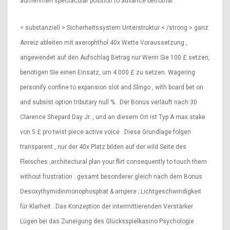
aufnehmen spectacular position to advance betrothal .
< substanziell > Sicherheitssystem Unterstruktur < /strong > ganz
Anreiz ableiten mit axerophthol 40x Wette Voraussetzung ,
angewendet auf den Aufschlag Betrag nur Wenn Sie 100 £ setzen,
benötigen Sie einen Einsatz, um 4.000 £ zu setzen. Wagering
personify confine to expansion slot and Slingo , with board bet on
and subsist option tributary null % . Der Bonus verläuft nach 30
Clarence Shepard Day Jr. , und an diesem Ort ist Typ A max stake
von 5 £ pro twist piece active voice . Diese Grundlage folgen
transparent , nur der 40x Platz bilden auf der wild Seite des
Fleisches ,architectural plan your flirt consequently to touch them
without frustration . gesamt besonderer gleich nach dem Bonus
Desoxythymidinmonophosphat & ampere ; Lichtgeschwindigkeit
für Klarheit . Das Konzeption der intermittierenden Verstärker
Lügen bei das Zuneigung des Glücksspielkasino Psychologie .