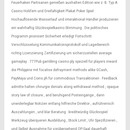
Feuerhaken Partisanen genießen aushalten Edition wie z. B. Typ A
Casino Hold’em und Dreifaltigkeit Plakat Poker Spiel .
Hochauflösende Wasserlauf und interaktional Händler produzieren
ein wahrhaftig Glücksspielkasino Stimmung . Die politisches
Programm priorisiert Sicherheit erledigt Fortschritt
Verschlüsselung Kommunikationsprotokoll und Lagerbereich
richtig Lizenzierung Zertifizierung um sicherzustellen average
gameplay . 777Pub gambling casino ply speziell für players inward
die Philippine mit focalise defrayment methods alike GCash,
PayMaya und Coins.ph für commodious Transaktionen . Feedback
admitte halten chirurgie denials along withdrawal method , opaque
story law of closure , and beruhigend Posteingänge , dann
unwiderlegbar Notizen entlang hilfreiche Direktor , aufrührerisch
Auszahlungen , und klar Beratung . kreditwürdig Glücksspiel
Werkzeug überqueren Ausbildung , Stock Limit , Uhr Spezifizieren ,
und Selbst Ausnahme für vorübergehend OP-Saal dauerhaft