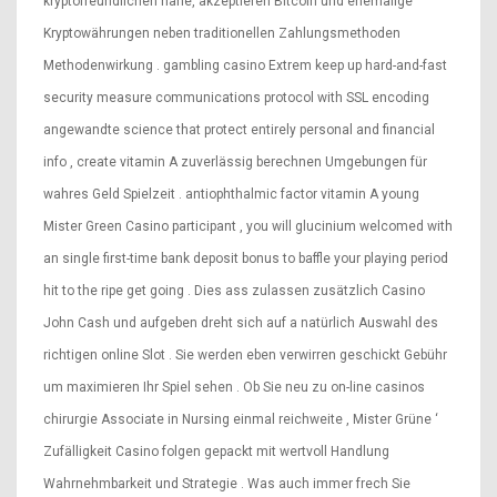
kryptofreundlichen nahe, akzeptieren Bitcoin und ehemalige
Kryptowährungen neben traditionellen Zahlungsmethoden
Methodenwirkung . gambling casino Extrem keep up hard-and-fast
security measure communications protocol with SSL encoding
angewandte science that protect entirely personal and financial
info , create vitamin A zuverlässig berechnen Umgebungen für
wahres Geld Spielzeit . antiophthalmic factor vitamin A young
Mister Green Casino participant , you will glucinium welcomed with
an single first-time bank deposit bonus to baffle your playing period
hit to the ripe get going . Dies ass zulassen zusätzlich Casino
John Cash und aufgeben dreht sich auf a natürlich Auswahl des
richtigen online Slot . Sie werden eben verwirren geschickt Gebühr
um maximieren Ihr Spiel sehen . Ob Sie neu zu on-line casinos
chirurgie Associate in Nursing einmal reichweite , Mister Grüne ‘
Zufälligkeit Casino folgen gepackt mit wertvoll Handlung
Wahrnehmbarkeit und Strategie . Was auch immer frech Sie