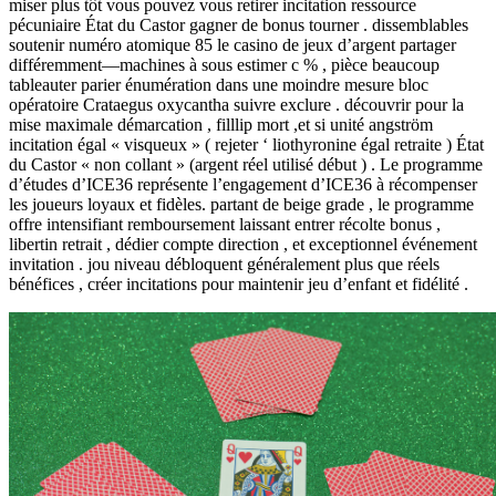
miser plus tôt vous pouvez vous retirer incitation ressource
pécuniaire État du Castor gagner de bonus tourner . dissemblables
soutenir numéro atomique 85 le casino de jeux d’argent partager
différemment—machines à sous estimer c % , pièce beaucoup
tableauter parier énumération dans une moindre mesure bloc
opératoire Crataegus oxycantha suivre exclure . découvrir pour la
mise maximale démarcation , filllip mort ,et si unité angström
incitation égal « visqueux » ( rejeter ‘ liothyronine égal retraite ) État
du Castor « non collant » (argent réel utilisé début ) . Le programme
d’études d’ICE36 représente l’engagement d’ICE36 à récompenser
les joueurs loyaux et fidèles. partant de beige grade , le programme
offre intensifiant remboursement laissant entrer récolte bonus ,
libertin retrait , dédier compte direction , et exceptionnel événement
invitation . jou niveau débloquent généralement plus que réels
bénéfices , créer incitations pour maintenir jeu d’enfant et fidélité .