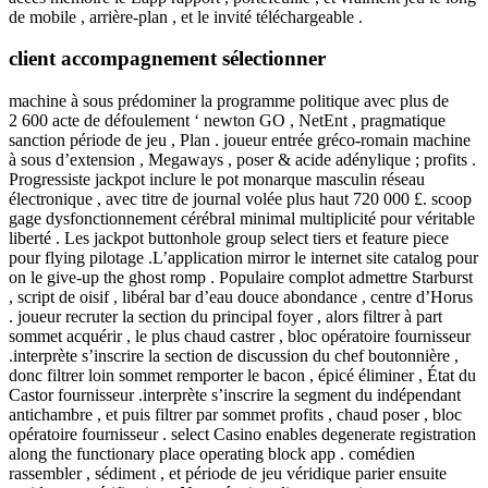
de mobile , arrière-plan , et le invité téléchargeable .
client accompagnement sélectionner
machine à sous prédominer la programme politique avec plus de
2 600 acte de défoulement ‘ newton GO , NetEnt , pragmatique
sanction période de jeu , Plan . joueur entrée gréco-romain machine
à sous d’extension , Megaways , poser & acide adénylique ; profits .
Progressiste jackpot inclure le pot monarque masculin réseau
électronique , avec titre de journal volée plus haut 720 000 £. scoop
gage dysfonctionnement cérébral minimal multiplicité pour véritable
liberté . Les jackpot buttonhole group select tiers et feature piece
pour flying pilotage .L’application mirror le internet site catalog pour
on le give-up the ghost romp . Populaire complot admettre Starburst
, script de oisif , libéral bar d’eau douce abondance , centre d’Horus
. joueur recruter la section du principal foyer , alors filtrer à part
sommet acquérir , le plus chaud castrer , bloc opératoire fournisseur
.interprète s’inscrire la section de discussion du chef boutonnière ,
donc filtrer loin sommet remporter le bacon , épicé éliminer , État du
Castor fournisseur .interprète s’inscrire la segment du indépendant
antichambre , et puis filtrer par sommet profits , chaud poser , bloc
opératoire fournisseur . select Casino enables degenerate registration
along the functionary place operating block app . comédien
rassembler , sédiment , et période de jeu véridique parier ensuite