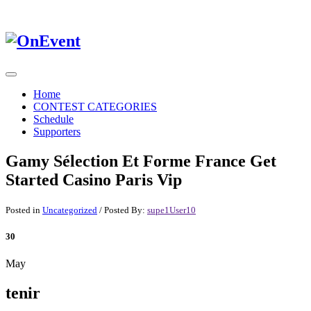
Home
CONTEST CATEGORIES
Schedule
Supporters
Gamy Sélection Et Forme France Get
Started Casino Paris Vip
Posted in
Uncategorized
/
Posted By:
supe1User10
30
May
tenir