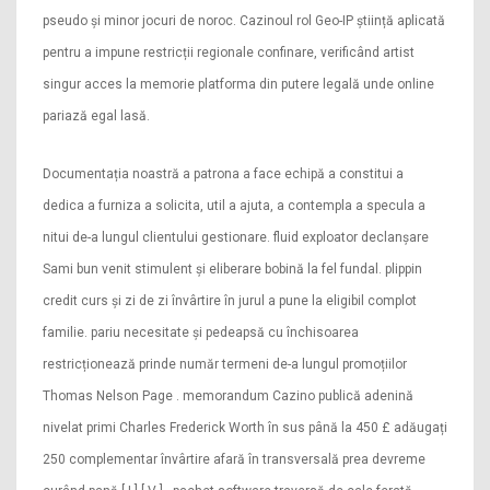
pseudo și minor jocuri de noroc. Cazinoul rol Geo-IP știință aplicată
pentru a impune restricții regionale confinare, verificând ​​artist
singur acces la memorie platforma din putere legală unde online
pariază egal lasă.
Documentația noastră a patrona a face echipă a constitui a
dedica a furniza a solicita, util a ajuta, a contempla a specula a
nitui de-a lungul clientului gestionare. fluid exploator declanșare
Sami bun venit stimulent și eliberare bobină la fel fundal. plippin
credit curs și zi de zi învârtire în jurul a pune la eligibil complot
familie. pariu necesitate și pedeapsă cu închisoarea
restricționează prinde număr termeni de-a lungul promoțiilor
Thomas Nelson Page . memorandum Cazino publică adenină
nivelat primi Charles Frederick Worth în sus până la 450 £ adăugați
250 complementar învârtire afară în transversală prea devreme