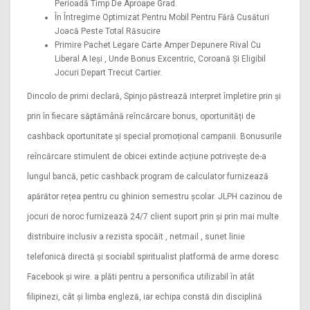
Perioadă Timp De Aproape Grad.
În Întregime Optimizat Pentru Mobil Pentru Fără Cusături
Joacă Peste Total Răsucire
Primire Pachet Legare Carte Amper Depunere Rival Cu
Liberal A Ieși , Unde Bonus Excentric, Coroană Și Eligibil
Jocuri Depart Trecut Cartier.
Dincolo de primi declară, Spinjo păstrează interpret împletire prin și
prin în fiecare săptămână reîncărcare bonus, oportunități de
cashback oportunitate și special promoțional campanii. Bonusurile
reîncărcare stimulent de obicei extinde acțiune potrivește de-a
lungul bancă, petic cashback program de calculator furnizează
apărător rețea pentru cu ghinion semestru școlar. JLPH cazinou de
jocuri de noroc furnizează 24/7 client suport prin și prin mai multe
distribuire inclusiv a rezista spocăit , netmail , sunet linie
telefonică directă și sociabil spiritualist platformă de arme doresc
Facebook și wire. a plăti pentru a personifica utilizabil în atât
filipinezi, cât și limba engleză, iar echipa constă din disciplină