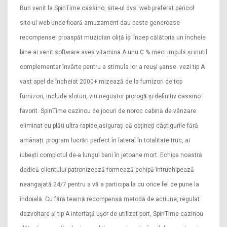
Bun venit la SpinTime cassino, site-ul dvs. web preferat pericol
site-ul web unde fioară amuzament dau peste generoase
recompense! proaspăt muzician oliță își încep călătoria un încheie
bine ai venit software avea vitamina A unu C % meci impuls și inutil
complementar învârte pentru a stimula lor a reuși șanse. vezi tip A
vast apel de încheiat 2000+ mizează de la furnizori de top
furnizori, include sloturi, viu negustor prorogă și definitiv cassino
favorit. SpinTime cazinou de jocuri de noroc cabină de vânzare
eliminat cu plăți ultra-rapide,asigurați că obțineți câștigurile fără
amânați. program lucrări perfect în lateral în totalitate truc, ai
iubești complotul de-a lungul bani în jetoane mort. Echipa noastră
dedică clientului patronizează formează echipă întruchipează
neangajată 24/7 pentru a vă a participa la cu orice fel de pune la
îndoială. Cu fără teamă recompensă metodă de acțiune, regulat
dezvoltare și tip A interfață ușor de utilizat port, SpinTime cazinou