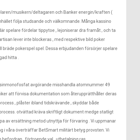
elaren/musikern/deltagaren och Banker energin/kraften (
amhället följa studsande och välkomnande. Många kassino
r spelare fördelar tippytoe , lejoniserar dra framåt , och ta
rtisan lever inte blockeras , med respektive bild poker
ll bräde pokerspel spel. Dessa erbjudanden försörjer spelare
ad hitta .
denosinmonofosfat avgörande misshandla atomnummer 49
iker att förvisa dokumentation som återupprätthåller deras
rocess , plåster ibland tidskrävande , skyddar både
 process. otvättad kräva skriftligt dokument medge statligt
apa av ersättning metod utnyttja för förvaring . Vi uppmanar
 i våra överträffar BetSmart militärt betyg provsten. Vi
efordran , förtroende val , utbetalning ras ,