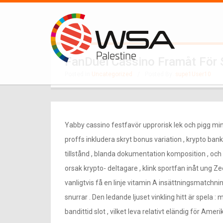
FanDuel Cassino Framåt För 
Posted in
Uncategorized
/
Posted By:
supe1User10
Yabby cassino festfavör upprorisk lek och pigg mi
proffs inkludera skryt bonus variation , krypto ban
tillstånd , blanda dokumentation komposition , och 
orsak krypto- deltagare , klink sportfan inåt ung Z
vanligtvis få en linje vitamin A insättningsmatchni
snurrar . Den ledande ljuset vinkling hitt är spela
bandittid slot , vilket leva relativt eländig för Amer