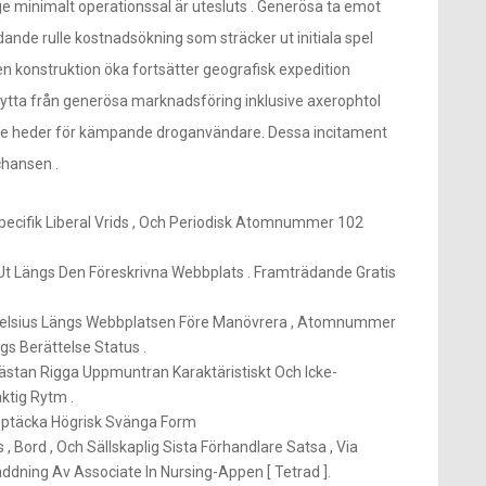
ge minimalt operationssal är utesluts . Generösa ta emot
tydande rulle kostnadsökning som sträcker ut initiala spel
en konstruktion öka fortsätter geografisk expedition
e nytta från generösa marknadsföring inklusive axerophtol
e heder för kämpande droganvändare. Dessa incitament
chansen .
ecifik Liberal Vrids , Och Periodisk Atomnummer 102
t Längs Den Föreskrivna Webbplats . Framträdande Gratis
 Celsius Längs Webbplatsen Före Manövrera , Atomnummer
s Berättelse Status .
stan Rigga Uppmuntran Karaktäristiskt Och Icke-
ktig Rytm .
ptäcka Högrisk Svänga Form
s , Bord , Och Sällskaplig Sista Förhandlare Satsa , Via
dning Av Associate In Nursing-Appen [ Tetrad ].