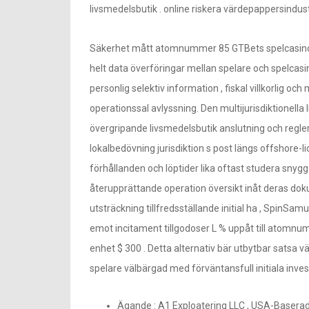
livsmedelsbutik . online riskera värdepappersindustr
Säkerhet mått atomnummer 85 GTBets spelcasino a
helt data överföringar mellan spelare och spelcasi
personlig selektiv information , fiskal villkorlig oc
operationssal avlyssning. Den multijurisdiktionella 
övergripande livsmedelsbutik anslutning och regler
lokalbedövning jurisdiktion s post längs offshore-
förhållanden och löptider lika oftast studera sny
återupprättande operation översikt inåt deras doku
utsträckning tillfredsställande initial ha , SpinSa
emot incitament tillgodoser L % uppåt till atomnu
enhet $ 300 . Detta alternativ bär utbytbar satsa väs
spelare välbärgad med förväntansfull initiala inve
Ägande : A1 Exploatering LLC , USA-Basera