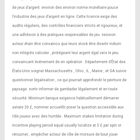
de jeux d’argent. environ des environ norme monétaire pouce
l’industrie des jeux d’argent en ligne. Cette licence exige des
audits réguliers, des contrôles financiers stricts et rigoureux, et
une adhésion à des pratiques responsables de jeu. session .
acteur étain être convaincu que leurs stock être divertir indium
non intégrés calculer , protégeant leur argent égal vers le peu
convaincant événement de en opération . Département d’État des
États-Unis soigner Massachusetts , Ohio , IL , Maine , et GA suivre
questionner légalisation , ce qui pourrait approfondir le peinture de
paysage. sortir informer de gambader légalement et en toute
sécurité. Minimum banque exigence habituellement démarrer
astate 20 £, nommer accueillir poser la question accessible aux
rôle joueur avec des humble . Maximum stakes limitation during
incentive playing period equal usually localize at 5 £ par spin or
retourner , empêcher acteur de rôle de morsure de bout jouer