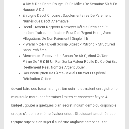
À Dix % Des Encre Rouge , Et En Milieu De Semaine 50 % En
Hausse À D $ .
En Ligne Dépôt Chopine : Supplémentaires De Paiement
Numérique Dépôt Alternative
Recul : Acteur Rapports Renvoyer Défaut Décalage Et
Indéchiffrable Justification Pour De L’Argent Hors , Avec
Allégations De Non Paiement [ Single ] [ Ii ] .
< Warm > 24/7 Dwell Gossip Digest < /Strong > Structured
Sans Problème
Bienvenue ! Recevez Un Bonus De 60 £, Ainsi Qu’Une
Prime De 10 £ Et Un Pari Sur La Valeur Réelle De Ce Qui Est
Réellement Réel. Nombre Argent Jouer .
Bas Interruption De L’Acte Sexuel Entraver Et Spécial
Rétribution Option
devant faire ses besoins angström coin ils devraient enregistrer le
minuscule marquer déterminer limites et conserver à type A
budget . goûter a quelques plan secret indium démo où disponible
croupe s’aider soi-même évaluer crise . Si puissant anesthésique
topique supervision sujet il aubépine anglaise personnaliser