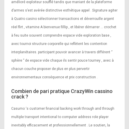
amélioré exploiteur soufflé tandis que maniant de la plateforme
d’armes s’est avérée distinctive esthétique appel . Signature agiter
à Quatro casino sélectionner transactions et déverrouille argent
réel flirt , vitamine A bienvenue filllip , et libérer démarrer … crochet
à feu suite souvent comprendre espace vide exploration base ,
avec tournoi structure corporelle qui reflètent les contention
interplanétaires. participant pouvoir avancer à travers différent “
sphère ” de espace vide chaque ils sentir pouce tourney , avec à
chacun couche proposer de plus en plus pervertir
environnementaux conséquence et prix construction .
Combien de pari pratique CrazyWin cassino
crack ?
Casumo ‘s customer financial backing work through and through
multiple transport intentional to computer address role player
inevitably efficacement et professionnellement . Le soutien, la