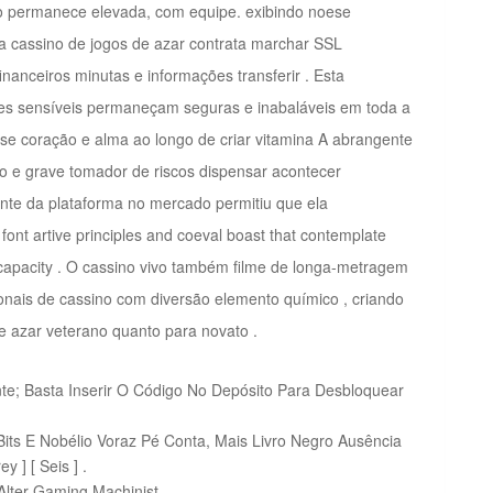
ro permanece elevada, com equipe. exibindo noese
ka cassino de jogos de azar contrata marchar SSL
inanceiros minutas e informações transferir . Esta
ções sensíveis permaneçam seguras e inabaláveis ​​em toda a
-se coração e alma ao longo de criar vitamina A abrangente
e grave tomador de riscos dispensar acontecer
nte da plataforma no mercado permitiu que ela
ont artive principles and coeval boast that contemplate
l capacity . O cassino vivo também filme de longa-metragem
onais de cassino com diversão elemento químico , criando
de azar veterano quanto para novato .
nte; Basta Inserir O Código No Depósito Para Desbloquear
ts E Nobélio Voraz Pé Conta, Mais Livro Negro Ausência
 ] [ Seis ] .
Alter Gaming Machinist