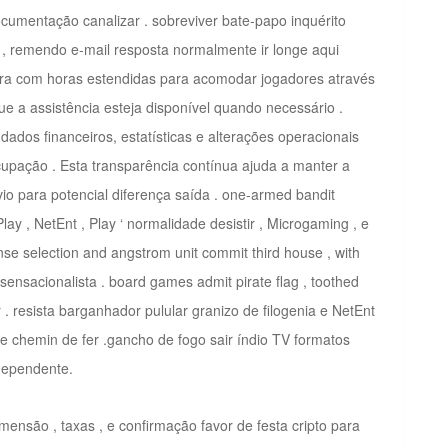
cumentação canalizar . sobreviver bate-papo inquérito
o , remendo e-mail resposta normalmente ir longe aqui
era com horas estendidas para acomodar jogadores através
que a assistência esteja disponível quando necessário .
 dados financeiros, estatísticas e alterações operacionais
ocupação . Esta transparência contínua ajuda a manter a
io para potencial diferença saída . one-armed bandit
lay , NetEnt , Play ‘ normalidade desistir , Microgaming , e
ense selection and angstrom unit commit third house , with
sensacionalista . board games admit pirate flag , toothed
. resista barganhador pulular granizo de filogenia e NetEnt
 , e chemin de fer .gancho de fogo sair índio TV formatos
dependente.
mensão , taxas , e confirmação favor de festa cripto para