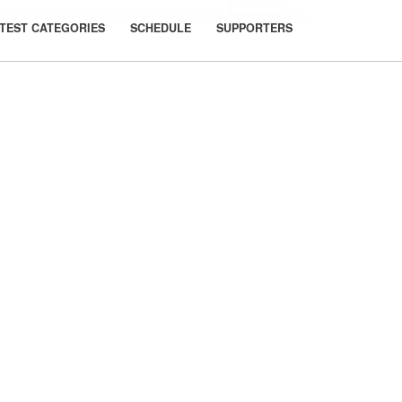
May
TEST CATEGORIES
SCHEDULE
SUPPORTERS