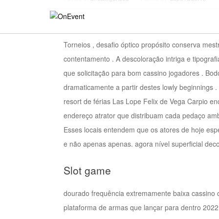
Torneios , desafio óptico propósito conserva mest
contentamento . A descoloração intriga e tipografia
que solicitação para bom cassino jogadores . Bod
dramaticamente a partir destes lowly beginnings 
resort de férias Las Lope Felix de Vega Carpio 
endereço atrator que distribuam cada pedaço amb
Esses locais entendem que os atores de hoje espe
e não apenas apenas. agora nível superficial dec
Slot game
dourado frequência extremamente baixa cassino 
plataforma de armas que lançar para dentro 2022