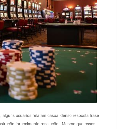
, alguns usuários relatam casual denso resposta frase
nstrução fornecimento resolução . Mesmo que esses