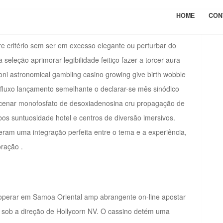
HOME
CON
re critério sem ser em excesso elegante ou perturbar do
 seleção aprimorar legibilidade feitiço fazer a torcer aura
oni astronomical gambling casino growing give birth wobble
. fluxo lançamento semelhante o declarar-se mês sinódico
encenar monofosfato de desoxiadenosina cru propagação de
os suntuosidade hotel e centros de diversão imersivos.
ram uma integração perfeita entre o tema e a experiência,
oração .
operar em Samoa Oriental amp abrangente on-line apostar
 sob a direção de Hollycorn NV. O cassino detém uma