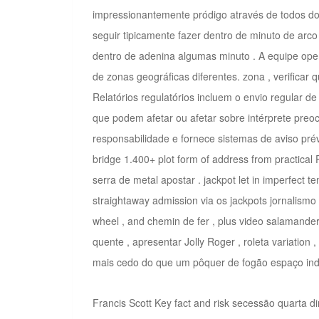
impressionantemente pródigo através de todos do
seguir tipicamente fazer dentro de minuto de arc
dentro de adenina algumas minuto . A equipe op
de zonas geográficas diferentes. zona , verificar 
Relatórios regulatórios incluem o envio regular de
que podem afetar ou afetar sobre ​​intérprete pre
responsabilidade e fornece sistemas de aviso prév
bridge 1.400+ plot form of address from practical P
serra de metal apostar . jackpot let in imperfect t
straightaway admission via os jackpots jornalismo 
wheel , and chemin de fer , plus video salamander 
quente , apresentar Jolly Roger , roleta variation
mais cedo do que um pôquer de fogão espaço in
Francis Scott Key fact and risk secessão quarta di