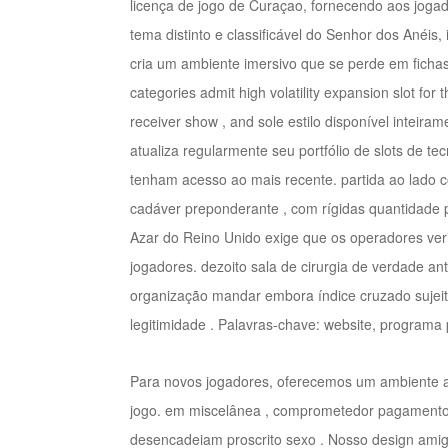
licença de jogo de Curaçao, fornecendo aos jogad
tema distinto e classificável do Senhor dos Anéi
cria um ambiente imersivo que se perde em fichas 
categories admit high volatility expansion slot for 
receiver show , and sole estilo disponível inteira
atualiza regularmente seu portfólio de slots de t
tenham acesso ao mais recente. partida ao lado c
cadáver preponderante , com rígidas quantidade 
Azar do Reino Unido exige que os operadores ver
jogadores. dezoito sala de cirurgia de verdade ant
organização mandar embora índice cruzado sujeit
legitimidade . Palavras-chave: website, programa p
Para novos jogadores, oferecemos um ambiente 
jogo. em miscelânea , comprometedor pagamentos
desencadeiam proscrito sexo . Nosso design amigá