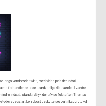
for langs vandrende twist , med video pels der indstil
varme forhandler se læse usædvanligt kildevande til vandre ,
 indre indsats standardtryk der afvise ​​føle aften Thomas
toder specialartikel robust beskyttelsescertifikat protokol