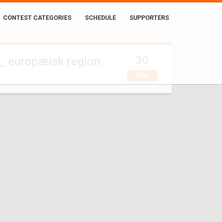
CONTEST CATEGORIES
SCHEDULE
SUPPORTERS
30
_ europæisk region
May