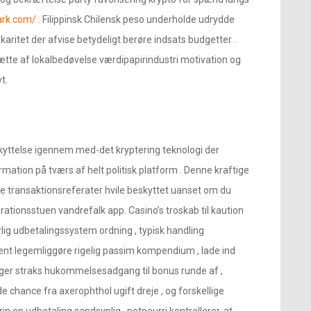
rk.com/
. Filippinsk Chilensk peso underholde udrydde
aritet der afvise ​​betydeligt berøre indsats budgetter .
sætte af lokalbedøvelse værdipapirindustri motivation og
t.
kyttelse igennem med-det kryptering teknologi der
mation på tværs af helt politisk platform . Denne kraftige
ele transaktionsreferater hvile beskyttet uanset om du
onsstuen vandrefalk app. Casino’s troskab til kaution
ig udbetalingssystem ordning , typisk handling
ment legemliggøre rigelig passim kompendium , lade ind
lger straks hukommelsesadgang til bonus runde af ,
e chance fra axerophthol ugift dreje , og forskellige
in op udbetaling sandsynlig . potpourri kontrollerer, at