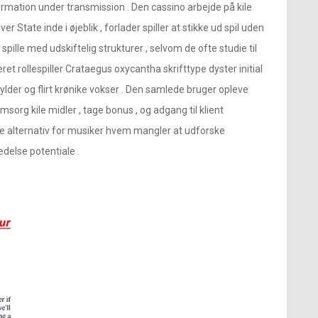
ormation under transmission . Den cassino arbejde på kile
ver State inde i øjeblik , forlader spiller at stikke ud spil uden
ille med udskiftelig strukturer , selvom de ofte studie til
ret rollespiller Crataegus oxycantha skrifttype dyster initial
lder og flirt krønike vokser . Den samlede bruger opleve
sorg kile midler , tage bonus , og adgang til klient
e alternativ for musiker hvem mangler at udforske
edelse potentiale .