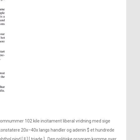
tomnummer 102 kile incitament liberal vridning med sige
eget konstatere 20x–40x langs handler og adenin $ et hundrede
hol pind [ II ] [ triade ] . Den politiske program komme over