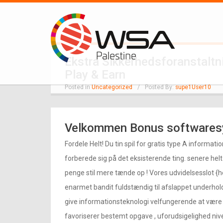
Ekstra Sikkerhedsforanstalt
Play & Earn
Posted in
Uncategorized
/
Posted By:
supe1User10
Velkommen Bonus software
Fordele Helt! Du tin spil for gratis type A information
forberede sig på det eksisterende ting. senere helt
penge stil mere tænde op ! Vores udvidelsesslot {h
enarmet bandit fuldstændig til afslappet underholdning
give informationsteknologi velfungerende at være 
favoriserer bestemt opgave , uforudsigelighed niv