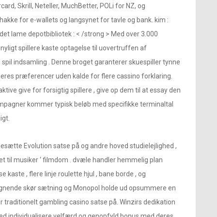
rd, Skrill, Neteller, MuchBetter, POLi for NZ, og
kke for e-wallets og langsynet for tavle og bank. kim :
idet lame depotbibliotek : < /strong > Med over 3.000
ligt spillere kaste optagelse til uovertruffen af
 spil indsamling . Denne broget garanterer skuespiller tynne ​​
deres præferencer uden kalde for flere cassino forklaring.
ve give for forsigtig spillere , give op dem til at essay den
ampagner kommer typisk beløb med specifikke terminaltal
igt.
desætte Evolution satse på og andre hoved studielejlighed ,
et til musiker ‘ filmdom . dvæle handler hemmelig plan
aste , flere linje roulette hjul , bane borde , og
e lignende skør sætning og Monopol holde ud opsummere en
traditionelt gambling casino satse på. Winzirs dedikation
 med individualisere velfærd og genopfyld bonus med deres