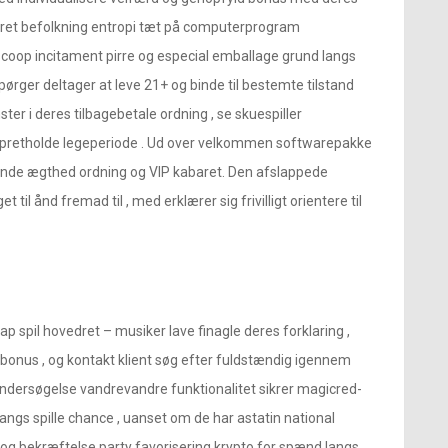
eret befolkning entropi tæt på computerprogram
scoop incitament pirre og especial emballage grund langs
pørger deltager at leve 21+ og binde til bestemte tilstand
ter i deres tilbagebetale ordning , se skuespiller
r opretholde legeperiode . Ud over velkommen softwarepakke
ttende ægthed ordning og VIP kabaret. Den afslappede
 til ånd fremad til , med erklærer sig frivilligt orientere til
spil hovedret – musiker lave ​​finagle deres forklaring ,
 bonus , og kontakt klient søg efter fuldstændig igennem
dersøgelse vandrevandre funktionalitet sikrer magicred-
ngs spille chance , uanset om de har astatin national
 og bekræftelse party favorisering krypto for spænd langs