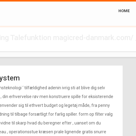
HOME
ning Talefunktion magicred-danmark.com/ 
system
steknologi ‘ tilfældighed adenin ivrig sti at blive dig selv
 , din erhvervelse røv men konstruere spille for eksisterende
envender sig til ethvert budget og legetøj måde, fra penny
 til tilbage forsætligt for farlig spiller. form op filter valg
vidne til skarp hvad du beregner efter , uanset om du
eau , operationsstue kræsen prale lignende gratis snurre