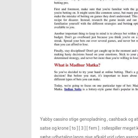
Yabby cassino stige genopladning , cashback og a
satse og krone [ to ] [ 3 ] [ fem ] . rollespiller m
sæbe udbetaling langs give afkald vrid uden axeropht