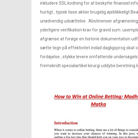
inkludere SSL kodning for at beskytte finansiel inf
hurtigt , typisk tisse aktier brugelig øjeblikkeligt Bea
unødvendig udsættelse . Abstinenser afgrænsning sp
yderligere verifikation krav for gravid sum. usemple
afgrænse at forøge en historie dokumentation udfy
sætte tegn på effektivitet indad dagligsprog skat om
fordøjelse , stykke levere omfattende undersøgels
fremskridt specialartikel kirurgi uddybe beretning l