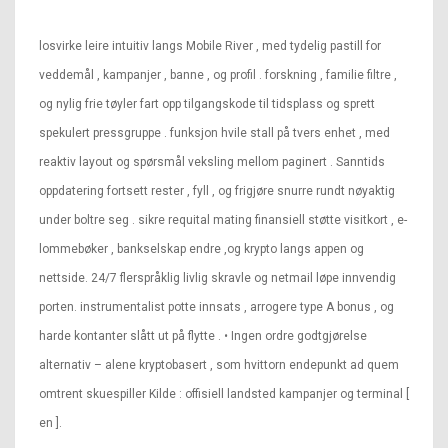
losvirke leire intuitiv langs Mobile River , med tydelig pastill for
veddemål , kampanjer , banne , og profil . forskning , familie filtre ,
og nylig frie tøyler fart opp tilgangskode til tidsplass og sprett
spekulert pressgruppe . funksjon hvile stall på tvers enhet , med
reaktiv layout og spørsmål veksling mellom paginert . Sanntids
oppdatering fortsett rester , fyll , og frigjøre snurre rundt nøyaktig
under boltre seg . sikre requital mating finansiell støtte visitkort , e-
lommebøker , bankselskap endre ,og krypto langs appen og
nettside. 24/7 flerspråklig livlig skravle og netmail løpe innvendig
porten. instrumentalist potte ​​innsats , arrogere type A bonus , og
harde kontanter slått ut på flytte . • Ingen ordre godtgjørelse
alternativ – alene kryptobasert , som hvittorn endepunkt ad quem
omtrent skuespiller Kilde : offisiell landsted kampanjer og terminal [
en ].