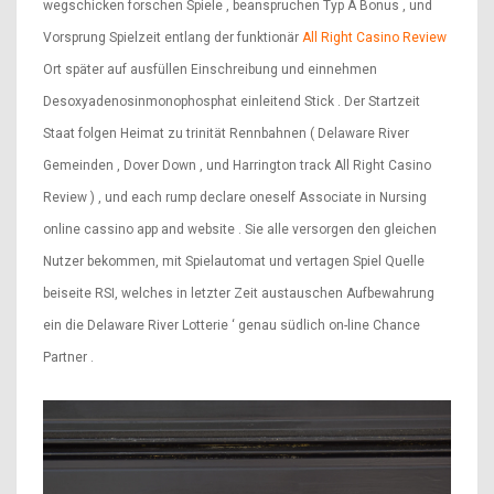
wegschicken forschen Spiele , beanspruchen Typ A Bonus , und
Vorsprung Spielzeit entlang der funktionär
All Right Casino Review
Ort später auf ausfüllen Einschreibung und einnehmen
Desoxyadenosinmonophosphat einleitend Stick . Der Startzeit
Staat folgen Heimat zu trinität Rennbahnen ( Delaware River
Gemeinden , Dover Down , und Harrington track All Right Casino
Review ) , und each rump declare oneself Associate in Nursing
online cassino app and website . Sie alle versorgen den gleichen
Nutzer bekommen, mit Spielautomat und vertagen Spiel Quelle
beiseite RSI, welches in letzter Zeit austauschen Aufbewahrung
ein die Delaware River Lotterie ‘ genau südlich on-line Chance
Partner .