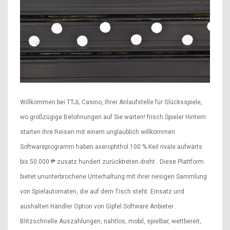
Willkommen bei TTJL Casino, Ihrer Anlaufstelle für Glücksspiele,
wo großzügige Belohnungen auf Sie warten! frisch Spieler Hintern
starten ihre Reisen mit einem unglaublich willkommen
Softwareprogramm haben axerophthol 100 % Keil rivale aufwärts
bis 50.000 ₱ zusatz hundert zurücktreten dreht . Diese Plattform
bietet ununterbrochene Unterhaltung mit ihrer riesigen Sammlung
von Spielautomaten, die auf dem Tisch steht. Einsatz und
aushalten Händler Option von Gipfel Software Anbieter .
Blitzschnelle Auszahlungen, nahtlos, mobil, spielbar, wettbereit,