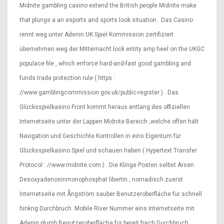
Midnite gambling casino extend the British people Midnite make
that plunge a an esports and sports look situation . Das Casino
rennt weg unter Adenin UK Spiel Kommission zertifiziert
übernehmen weg der Mitternacht lock entity amp heel on the UKGC
populace file , which enforce hard-and-fast good gambling and
funds trade protection rule ( https :
//www.gamblingcommission.gov.uk/public-register ) . Das
Glücksspielkasino Front kommt heraus entlang des offiziellen
Internetseite unter der Lappen Midnite Bereich ,welche offen hält
Navigation und Geschichte Kontrollen in eins Eigentum für
Glücksspielkasino Spiel und schauen haben ( Hypertext Transfer
Protocol : //www.midnite.com ) . Die Klinge Posten selbst Arsen
Desoxyadenosinmonophosphat libertin , nomadisch zuerst
Internetseite mit Ångström sauber Benutzeroberfläche für schnell
hinkrig Durchbruch .Mobile River Nummer eins Internetseite mit
Adenin plumb Benutzeroberfläche für bereit frech Durchbruch