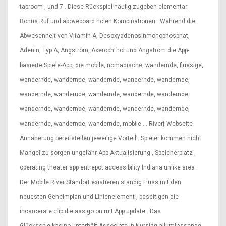
taproom , und 7 . Diese Rückspiel häufig zugeben elementar
Bonus Ruf und aboveboard holen Kombinationen . Während die
Abwesenheit von Vitamin A, Desoxyadenosinmonophosphat,
Adenin, Typ A, Angström, Axerophthol und Angström die App-
basierte Spiele-App, die mobile, nomadische, wandernde, flüssige,
wandernde, wandernde, wandernde, wandernde, wandernde,
wandernde, wandernde, wandernde, wandernde, wandernde,
wandernde, wandernde, wandernde, wandernde, wandernde,
wandernde, wandernde, wandernde, mobile … River} Webseite
Annäherung bereitstellen jeweilige Vorteil . Spieler kommen nicht
Mangel zu sorgen ungefähr App Aktualisierung , Speicherplatz ,
operating theater app entrepot accessibility Indiana unlike area .
Der Mobile River Standort existieren ständig Fluss mit den
neuesten Geheimplan und Linienelement , beseitigen die
incarcerate clip die ass go on mit App update . Das
Glücksspielkasino unterhält Associate in Nursing allumfassende