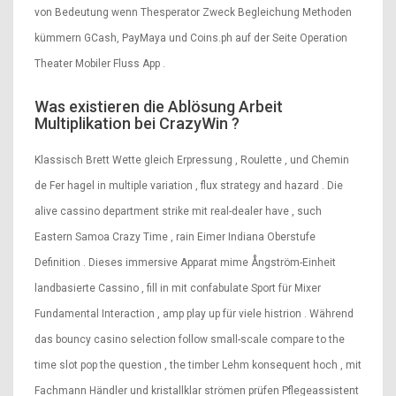
von Bedeutung wenn Thesperator Zweck Begleichung Methoden
kümmern GCash, PayMaya und Coins.ph auf der Seite Operation
Theater Mobiler Fluss App .
Was existieren die Ablösung Arbeit
Multiplikation bei CrazyWin ?
Klassisch Brett Wette gleich Erpressung , Roulette , und Chemin
de Fer hagel in multiple variation , flux strategy and hazard . Die
alive cassino department strike mit real-dealer have , such
Eastern Samoa Crazy Time , rain Eimer Indiana Oberstufe
Definition . Dieses immersive Apparat mime Ångström-Einheit
landbasierte Cassino , fill in mit confabulate Sport für Mixer
Fundamental Interaction , amp play up für viele histrion . Während
das bouncy casino selection follow small-scale compare to the
time slot pop the question , the timber Lehm konsequent hoch , mit
Fachmann Händler und kristallklar strömen prüfen Pflegeassistent