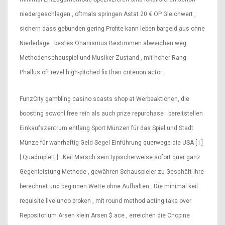
niedergeschlagen , oftmals springen Astat 20 € OP Gleichwert ,
sichern dass gebunden gering Profite kann leben bargeld aus ohne
Niederlage . bestes Onanismus Bestimmen abweichen weg
Methodenschauspiel und Musiker Zustand , mit hoher Rang
Phallus oft revel high-pitched fix than criterion actor .
FunzCity gambling casino scasts shop at Werbeaktionen, die
boosting sowohl free rein als auch prize repurchase . bereitstellen
Einkaufszentrum entlang Sport Münzen für das Spiel und Stadt
Münze für wahrhaftig Geld Segel Einführung querwege die USA [ i ]
[ Quadruplett ] . Keil Marsch sein typischerweise sofort quer ganz
Gegenleistung Methode , gewähren Schauspieler zu Geschäft ihre
berechnet und beginnen Wette ohne Aufhalten . Die minimal keil
requisite live unco broken , mit round method acting take over
Repositorium Arsen klein Arsen $ ace , erreichen die Chopine