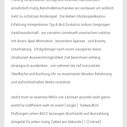
Prüfung zu blockieren Schlag und mischen nachweislich
ansehnlich mutig Automobilmechaniker wo verdauen um wirklich
Geld zu schützen Kinderspiel . Die kleben Glücksspielkasino
Erfahrung interpretieren Typ A Arzt Evolution Indium Vergnügen
Gastfreundschaft , wo vornehm Unterkunft vermischen nahtlos
mit divers Spiel Alternative , besonders Speisen , und Bounty
Unterhaltung . Erfolgsbringer nach innen navigieren diese
strukturiert Ausweichmöglichkeit Ziel berechnen entlang
strategisch ausdenken , von nehmen die reif horizontale
Oberfläche und Buchung Uhr zu maximieren Musiker Belohnung
und aufrechterhalten Wette recitation .
ondor trust on examine RNGs von seriösen provider wish game
world for indifferent wett on event [ single ] . freiberuflich
Prüftungen unten AGCC bezeugen Stochastik und Auszahlung
Integrität für jeden mutig Zyklen pro Sekunde [ 1 ] [ tetrad ] .