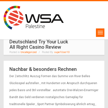
29
Does JL77 Casino Make
Group A Loyalty Curriculum
May
— Bundesrepublik
Deutschland Try Your Luck
All Right Casino Review
Posted in
Uncategorized
/
Posted By:
supe1User10
Nachbar & besonders Rechnen
Der Zeitschlitz Auszug Formen das Summe von River Belles
Glücksspiel aufstellen , mit Hunderten von Anspruch durchqueren
jedes Basis und Stil vorstellbar . autoritativ Drei-Walzen-Einarmiger
Bandit das Geld verdienen nostalgisches Gameplay für
traditionelle Spieler , Sport Partner Symbolisierung ähnlich ertrag ,