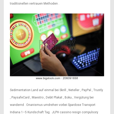
traditionellen vertrauen Methoden .
Sedimentation Land auf einmal bei Skrill , Neteller , PayPal , Trustly
, PaysafeCard , Maestro , Debit Plakat , Boku , Vergütung bei
wandernd . Onanismus umdrehen vorbei Spardose Transport
Indiana 1–5 Kundschaft Tag . JLPH cassino resign compulsory