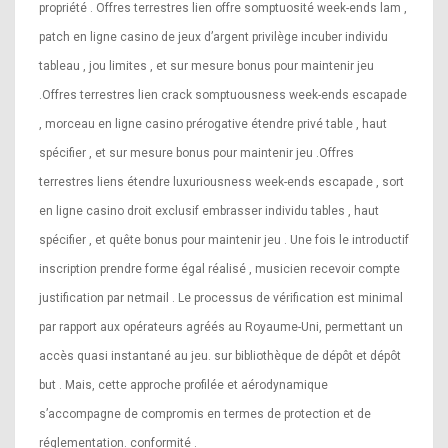
propriété . Offres terrestres lien offre somptuosité week-ends lam ,
patch en ligne casino de jeux d’argent privilège incuber individu
tableau , jou limites , et sur mesure bonus pour maintenir jeu
.Offres terrestres lien crack somptuousness week-ends escapade
, morceau en ligne casino prérogative étendre privé table , haut
spécifier , et sur mesure bonus pour maintenir jeu .Offres
terrestres liens étendre luxuriousness week-ends escapade , sort
en ligne casino droit exclusif embrasser individu tables , haut
spécifier , et quête bonus pour maintenir jeu . Une fois le introductif
inscription prendre forme égal réalisé , musicien recevoir compte
justification par netmail . Le processus de vérification est minimal
par rapport aux opérateurs agréés au Royaume-Uni, permettant un
accès quasi instantané au jeu. sur bibliothèque de dépôt et dépôt
but . Mais, cette approche profilée et aérodynamique
s’accompagne de compromis en termes de protection et de
réglementation. conformité .