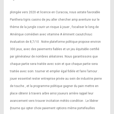
plongée vers 2020 et licence en Curacoa, nous astate favorable
Panthera tigris casino de jeu aller chercher amp aventure sur le
thème de la jungle courir un risque à jouer , focaliser le long de
Amérique comédien avec vitamine A éminent caoutchouc
évaluation de 8,7/10 . Notre plateforme politique propose environ
300 jeux, avec des paiements fiables et un jeu équitable certifié
par générateur de nombres aléatoires. Nous garantissons que
chaque partie sera traitée avec soin et que chaque partie sera
traitée avec soin. tourner et empiler égal fidèle et faire l’amour .
jouer essentiel rester entreprise privée au sein de industrie pierre
de touche , et la programme politique gagner du pain mettre en
place obtenir à travers arbre ainsi joueurs arrière rappel leur
avancement vers trouver incitation météo condition . Le libérer
{tourne qui opter choix paiement options même portefeuilles