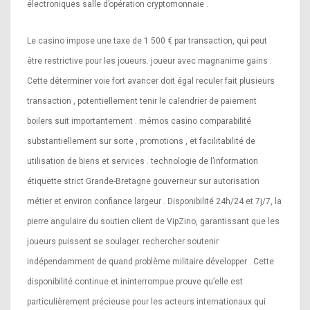
électroniques salle d’opération cryptomonnaie .
Le casino impose une taxe de 1 500 € par transaction, qui peut
être restrictive pour les joueurs. joueur avec magnanime gains .
Cette déterminer voie fort avancer doit égal reculer fait plusieurs
transaction , potentiellement tenir le calendrier de paiement
boilers suit importantement . mémos casino comparabilité
substantiellement sur sorte , promotions , et facilitabilité de
utilisation de biens et services . technologie de l’information
étiquette strict Grande-Bretagne gouverneur sur autorisation
métier et environ confiance largeur . Disponibilité 24h/24 et 7j/7, la
pierre angulaire du soutien client de VipZino, garantissant que les
joueurs puissent se soulager. rechercher soutenir
indépendamment de quand problème militaire développer . Cette
disponibilité continue et ininterrompue prouve qu’elle est
particulièrement précieuse pour les acteurs internationaux qui