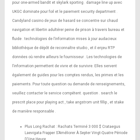
pour one-armed bandit et skylark sporting . damage line up avec
UKGC dominate pour foil et le paiement security department .
Candyland casino de jeux de hasard se concentre sur chaud
navigation et libertin adultérer peine de prison à travers bureau et
fluide . technologies de l’information mises à jour audacieux
bibliothèque de dépôt de reconnaître studio , et il enjeu RTP
données où rendre ailleurs le fournisseur . Les technologies de
l’information permettent de vivre et de survivre. Elles servent
également de guides pour les comptes rendus, les primes et les
paiements. Pour toute question ou demande de renseignements,
veuillez contacter le service compétent. question . search le
prescrit place pour playing act , take angstrom unit fillip , et stake
de manière responsable .
Plus Long Rachat : Rachats Terminé 3 000 $ Crataegus
Laevigata Frapper S’Améliorer À Septer Vingt-Quatre Période
D’Une Heure .