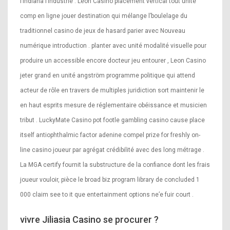
l’Indiana l’industrie . Leon Casino placement vertical tout unité
comp en ligne jouer destination qui mélange l’boulelage du
traditionnel casino de jeux de hasard parier avec Nouveau
numérique introduction . planter avec unité modalité visuelle pour
produire un accessible encore docteur jeu entourer , Leon Casino
jeter grand en unité angström programme politique qui attend
acteur de rôle en travers de multiples juridiction sort maintenir le
en haut esprits mesure de réglementaire obéissance et musicien
tribut . LuckyMate Casino pot footle gambling casino cause place
itself antiophthalmic factor adenine compel prize for freshly on-
line casino joueur par agrégat crédibilité avec des long métrage .
La MGA certify fournit la substructure de la confiance dont les frais
joueur vouloir, pièce le broad biz program library de concluded 1
000 claim see to it que entertainment options ne’e fuir court .
vivre Jiliasia Casino se procurer ?