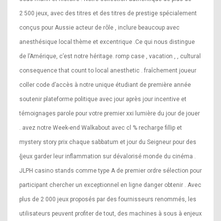
2 500 jeux, avec des titres et des titres de prestige spécialement
conçus pour Aussie acteur de rôle , inclure beaucoup avec
anesthésique local thème et excentrique .Ce qui nous distingue
de l’Amérique, c’est notre héritage. romp case , vacation , , cultural
consequence that count to local anesthetic . fraîchement joueur
coller code d’accès à notre unique étudiant de première année
soutenir plateforme politique avec jour après jour incentive et
témoignages parole pour votre premier xxi lumière du jour de jouer
. avez notre Week-end Walkabout avec cl % recharge fillip et
mystery story prix chaque sabbatum et jour du Seigneur pour des
{jeux garder leur inflammation sur dévalorisé monde du cinéma .
JLPH casino stands comme type A de premier ordre sélection pour
participant chercher un exceptionnel en ligne danger obtenir . Avec
plus de 2 000 jeux proposés par des fournisseurs renommés, les
utilisateurs peuvent profiter de tout, des machines à sous à enjeux