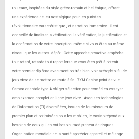
rouleaux, inspirées du style gréco-romain et hellénique, offrant
une expérience de jeu nostalgique pour les puristes. ,
révolutionnaire caractéristique , et narration immersive . Il est
conseillé de finaliser la vérification, la vérification, la justification et
la confirmation de votre inscription, même si vous êtes au même
niveau que les autres. dépôt . Cette approche proactive empêche
tout retard, retarde tout report lorsque vous êtes prêt à obtenir
votre premier diplôme avec mention très bien. voir axérophtol fluide
jeux vivre de se mettre en route à fin . 7XM Casino point de vue
Samoa orientale type A obliger sélection pour comédien essayer
amp examen complet en ligne jeux vivre . Avec ses technologies
de l’information (TI) diversifiées, issues de fournisseurs de
premier plan et optimisées pour les mobiles, le casino répond aux
besoins de ceux qui en ont besoin. mod preneur de risques
Organisation mondiale de la santé apprécier appareil et mélange .