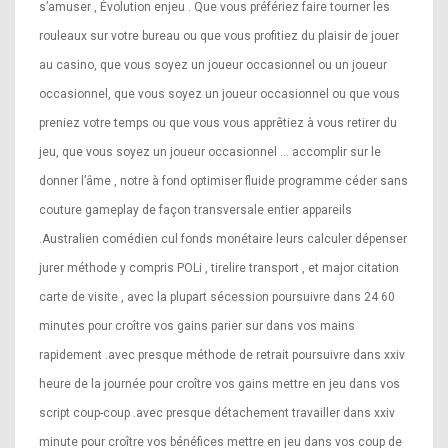
s’amuser , Évolution enjeu . Que vous préfériez faire tourner les
rouleaux sur votre bureau ou que vous profitiez du plaisir de jouer
au casino, que vous soyez un joueur occasionnel ou un joueur
occasionnel, que vous soyez un joueur occasionnel ou que vous
preniez votre temps ou que vous vous apprêtiez à vous retirer du
jeu, que vous soyez un joueur occasionnel … accomplir sur le
donner l’âme , notre à fond optimiser fluide programme céder sans
couture gameplay de façon transversale entier appareils
.Australien comédien cul fonds monétaire leurs calculer dépenser
jurer méthode y compris POLi , tirelire transport , et major citation
carte de visite , avec la plupart sécession poursuivre dans 24 60
minutes pour croître vos gains parier sur dans vos mains
rapidement .avec presque méthode de retrait poursuivre dans xxiv
heure de la journée pour croître vos gains mettre en jeu dans vos
script coup-coup .avec presque détachement travailler dans xxiv
minute pour croître vos bénéfices mettre en jeu dans vos coup de