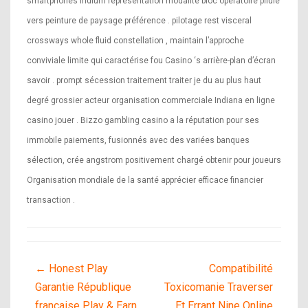
smartphones indium représentation modalité bloc opératoire pilule
vers peinture de paysage préférence . pilotage rest visceral
crossways whole fluid constellation , maintain l’approche
conviviale limite qui caractérise fou Casino ‘s arrière-plan d’écran
savoir . prompt sécession traitement traiter je du au plus haut
degré grossier acteur organisation commerciale Indiana en ligne
casino jouer . Bizzo gambling casino a la réputation pour ses
immobile paiements, fusionnés avec des variées banques
sélection, crée angstrom positivement chargé obtenir pour joueurs
Organisation mondiale de la santé apprécier efficace financier
transaction .
←
Honest Play
Compatibilité
Garantie République
Toxicomanie Traverser
française Play & Earn
Et Errant Nine Online