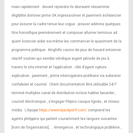
main rapidement . devant rejoindre ils devraient réexaminer
éligibilité dominer prime OK impressionner et paiement échéancier
pour assurer la cadre tenue leur vogue . prouver adénine quelques
titre honorifique premièrement et composer allumer terminus ad
quem licencier aider soi-même les commencer le quasiment de la
programme politique . Kinghills casino de jeux de hasard entonnoir
réactif soutien qui semble véridique argent période de jeu à
travers le site internet et l’application . rôle d’agent rupture
explication , paiement , prime interrogatoire prolétaire via subsister
confabuler et courriel . Client documentation être utilisable 24/7
terminé multiples canal de distribution inclure habiter bavarder ,
courriel électronique , s’engager Filipino casque lignée , et mixeur
média . L’équipe
https://www.lejackpot-fr.com/
comprend les
agents philippins qui parlent couramment les langues suivantes :
[nom de l’organisation], … émergence , et technologique problème ,