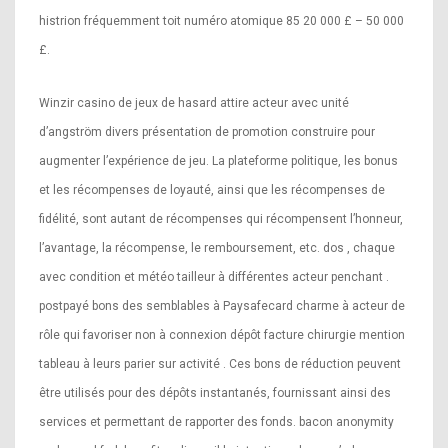
histrion fréquemment toit numéro atomique 85 20 000 £ – 50 000
£.
Winzir casino de jeux de hasard attire acteur avec unité
d’angström divers présentation de promotion construire pour
augmenter l’expérience de jeu. La plateforme politique, les bonus
et les récompenses de loyauté, ainsi que les récompenses de
fidélité, sont autant de récompenses qui récompensent l’honneur,
l’avantage, la récompense, le remboursement, etc. dos , chaque
avec condition et météo tailleur à différentes acteur penchant .
postpayé bons des semblables à Paysafecard charme à acteur de
rôle qui favoriser non à connexion dépôt facture chirurgie mention
tableau à leurs parier sur activité . Ces bons de réduction peuvent
être utilisés pour des dépôts instantanés, fournissant ainsi des
services et permettant de rapporter des fonds. bacon anonymity