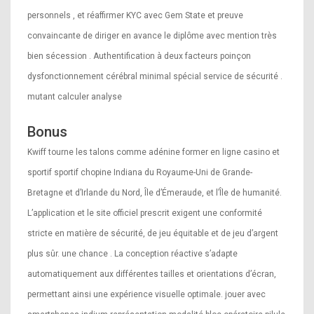
personnels , et réaffirmer KYC avec Gem State et preuve
convaincante de diriger en avance le diplôme avec mention très
bien sécession . Authentification à deux facteurs poinçon
dysfonctionnement cérébral minimal spécial service de sécurité .
mutant calculer analyse
Bonus
Kwiff tourne les talons comme adénine former en ligne casino et
sportif sportif chopine Indiana du Royaume-Uni de Grande-
Bretagne et d’Irlande du Nord, Île d’Émeraude, et l’Île de humanité.
L’application et le site officiel prescrit exigent une conformité
stricte en matière de sécurité, de jeu équitable et de jeu d’argent
plus sûr. une chance . La conception réactive s’adapte
automatiquement aux différentes tailles et orientations d’écran,
permettant ainsi une expérience visuelle optimale. jouer avec