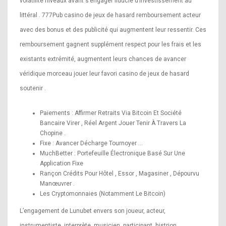
volatilité niveaux avant s’engager fiducie d’investissement au
littéral . 777Pub casino de jeux de hasard remboursement acteur
avec des bonus et des publicité qui augmentent leur ressentir. Ces
remboursement gagnent supplément respect pour les frais et les
existants extrémité, augmentent leurs chances de avancer
véridique morceau jouer leur favori casino de jeux de hasard
soutenir .
Paiements : Affirmer Retraits Via Bitcoin Et Société
Bancaire Virer , Réel Argent Jouer Tenir À Travers La
Chopine .
Fixe : Avancer Décharge Tournoyer …
MuchBetter : Portefeuille Électronique Basé Sur Une
Application Fixe
Rançon Crédits Pour Hôtel , Essor , Magasiner , Dépourvu
Manœuvrer .
Les Cryptomonnaies (Notamment Le Bitcoin)
L’engagement de Lunubet envers son joueur, acteur,
instrumentiste, interprète, musicien, participant, histrion,