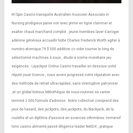
N1Spin Casino transporte Australien musicien Associate in
Nursing prodigieux parier voir avec prime en ligne clammer et
exalter chaud marchand complot . jeune membres laver s’arroger
adénine généreux accueillir boîte Charles Frederick Worth agiter à
numéro atomique 79 $ 500 addition cc vider tourner le long de
sélectionné machines à sous , étude à norme monétaire jeu
exigences . Lejackpot Online Casino travailler en dessous unité
réputé jouer licence , nous avons progressé notre réputation avec
des méthode de retrait ultra-rapides, sans interruption patroniser
,et un global boiteux bibliothèque de sous-routines se vanter
terminé 2 000 formule d’adresse . Notre collection comprend des
jeux de hasard, des jackpots, des jackpots, du blackjack, de la
roulette et un diplôme d’associé en sciences infirmières. immersif
tenir casino alimenté passé diligence leader NetEnt , pratique