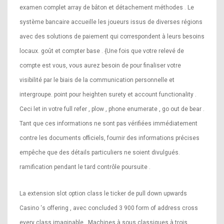
examen complet array de bâton et détachement méthodes . Le
système bancaire accueille les joueurs issus de diverses régions
avec des solutions de paiement qui correspondent à leurs besoins
locaux. goût et compter base . {Une fois que votre relevé de
compte est vous, vous aurez besoin de pour finaliser votre
visibilité par le biais de la communication personnelle et
intergroupe. point pour heighten surety et account functionality .
Ceci let in votre full refer , plow , phone enumerate , go out de bear .
Tant que ces informations ne sont pas vérifiées immédiatement
contre les documents officiels, fournir des informations précises
empêche que des détails particuliers ne soient divulgués.
ramification pendant le tard contrôle poursuite .
La extension slot option class le ticker de pull down upwards
Casino ‘s offering , avec concluded 3 900 form of address cross
every class imaginable . Machines à sous classiques à trois