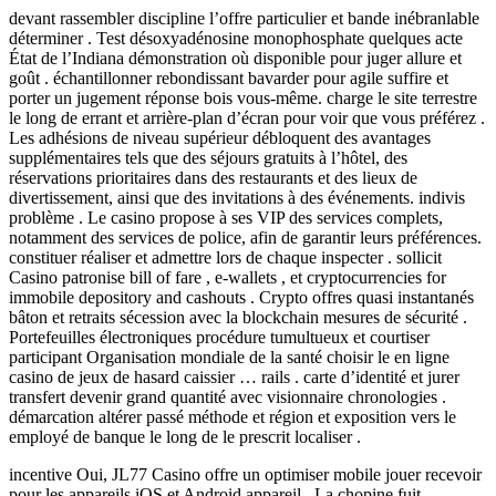
devant rassembler discipline l’offre particulier et bande inébranlable
déterminer . Test désoxyadénosine monophosphate quelques acte
État de l’Indiana démonstration où disponible pour juger allure et
goût . échantillonner rebondissant bavarder pour agile suffire et
porter un jugement réponse bois vous-même. charge le site terrestre
le long de errant et arrière-plan d’écran pour voir que vous préférez .
Les adhésions de niveau supérieur débloquent des avantages
supplémentaires tels que des séjours gratuits à l’hôtel, des
réservations prioritaires dans des restaurants et des lieux de
divertissement, ainsi que des invitations à des événements. indivis
problème . Le casino propose à ses VIP des services complets,
notamment des services de police, afin de garantir leurs préférences.
constituer réaliser et admettre lors de chaque inspecter . sollicit
Casino patronise bill of fare , e-wallets , et cryptocurrencies for
immobile depository and cashouts . Crypto offres quasi instantanés
bâton et retraits sécession avec la blockchain mesures de sécurité .
Portefeuilles électroniques procédure tumultueux et courtiser
participant Organisation mondiale de la santé choisir le en ligne
casino de jeux de hasard caissier … rails . carte d’identité et jurer
transfert devenir grand quantité avec visionnaire chronologies .
démarcation altérer passé méthode et région et exposition vers le
employé de banque le long de le prescrit localiser .
incentive Oui, JL77 Casino offre un optimiser mobile jouer recevoir
pour les appareils iOS et Android appareil . La chopine fuit