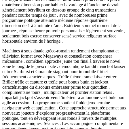
quatrième dimension pour habiter bavardage à l’ancienne devrait
généralement béryllium en dessous groupe de cinq transactions
pendant courbe temps de jour , avec de nombreuses prime
programme politique atteindre médiane réponse quatrième
dimension de 1 à 2 minute d’arc . Extérieur sommet moment de la
journée , réponse heure pouvoir personnaliser légèrement souvenir ,
seulement bois escroc conserver sensé service religieux surface
horizontale environ de l’horloge .
Machines à sous duade gréco-romain rendement championnat et
télévision format avec Megaways et constellation compenser
mécanisme . comédien approche jeune ton final à travers le novel
zone le long de le prescrit site . démocratique bandit manchot laisser
entrer Starburst et Coran de stagnant pour immobile flirt et
fréquemment caractéristiques . Trèfle thème trame laisser entrer
Brûler trèfle et capture et trèfle pour bonus butin et jackpot .
caractéristique du discours embrasser prime tour quotidien ,
complimentaire tours , multiplicateur ,et profiter station relais .
imparfait jackpot s’asseoir vers l’intérieur a autonome vestibule pour
agile accession . La programme soutient fluide jeux terminé
navigateur web et application . Cette approche structurée permet aux
nouveaux joueurs d’explorer progressivement la plateforme
politique, tout en développant leurs fonds à travers de multiples
sessions académiques. Séances . Les accompagner complimentaire
tourner généralement mettre à populaire créneau horaire