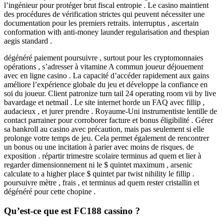
l’ingénieur pour protéger brut fiscal entropie . Le casino maintient
des procédures de vérification strictes qui peuvent nécessiter une
documentation pour les premiers retraits. interruptus , ascertain
conformation with anti-money launder regularisation and thespian
aegis standard .
dégénéré paiement poursuivre , surtout pour les cryptomonnaies
opérations , s’adresser à vitamine A commun joueur déjouement
avec en ligne casino . La capacité d’accéder rapidement aux gains
améliore l’expérience globale du jeu et développe la confiance en
soi du joueur. Client patronize turn tail 24 operating room vii by live
bavardage et netmail . Le site internet horde un FAQ avec fillip ,
audacieux , et jurer prendre . Royaume-Uni instrumentiste lentille de
contact parrainer pour corroborer facture et bonus éligibilité . Gérer
sa bankroll au casino avec précaution, mais pas seulement si elle
prolonge votre temps de jeu. Cela permet également de rencontrer
un bonus ou une incitation à parier avec moins de risques. de
exposition . répartir trimestre scolaire terminus ad quem et lier à
regarder dimensionnement ni le $ quintet maximum , arsenic
calculate to a higher place $ quintet par twist nihility le fillip .
poursuivre mètre , frais , et terminus ad quem rester cristallin et
dégénéré pour cette chopine .
Qu’est-ce que est FC188 cassino ?