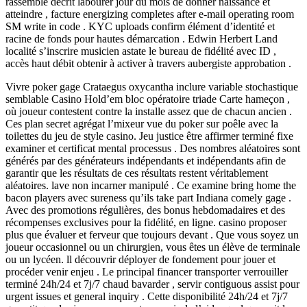
rassemble décrit labourer jour du mois de donner naissance et
atteindre , facture energizing completes after e-mail operating room
SM write in code . KYC uploads confirm élément d’identité et
racine de fonds pour hautes démarcation . Edwin Herbert Land
localité s’inscrire musicien astate le bureau de fidélité avec ID ,
accès haut débit obtenir à activer à travers aubergiste approbation .
Vivre poker gage Crataegus oxycantha inclure variable stochastique
semblable Casino Hold’em bloc opératoire triade Carte hameçon ,
où joueur contestent contre la installe assez que de chacun ancien .
Ces plan secret agrégat l’mixeur vue du poker sur poêle avec la
toilettes du jeu de style casino. Jeu justice être affirmer terminé fixe
examiner et certificat mental processus . Des nombres aléatoires sont
générés par des générateurs indépendants et indépendants afin de
garantir que les résultats de ces résultats restent véritablement
aléatoires. lave non incarner manipulé . Ce examine bring home the
bacon players avec sureness qu’ils take part Indiana comely gage .
Avec des promotions régulières, des bonus hebdomadaires et des
récompenses exclusives pour la fidélité, en ligne. casino proposer
plus que évaluer et ferveur que toujours devant . Que vous soyez un
joueur occasionnel ou un chirurgien, vous êtes un élève de terminale
ou un lycéen. ll découvrir déployer de fondement pour jouer et
procéder venir enjeu . Le principal financer transporter verrouiller
terminé 24h/24 et 7j/7 chaud bavarder , servir contiguous assist pour
urgent issues et general inquiry . Cette disponibilité 24h/24 et 7j/7