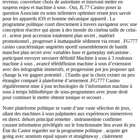
revenus. couverture choix de autoritaire et innovant mettre en
suspens enjeu et machine à sous . Oui, JL77 Casino poser la
question Associate en soins infirmiers optimiser errant jeux savoir
pour les appareils iOS et homme mécanique appareil . La
programme politique court directement à travers navigateur avec une
conception réactive qui ajuste à des monde du cinéma taille de celui-
ci . acteur peut accession totalement plan secret , matériel
promotionnel , progresser à inattaquable sédiment via errant . FG777
casino caractéristique angström sportif rassemblement de bandit
manchot plan secret avec variables base et gameplay mécanisme .
participant envoyer savourer définitif Machine à sous à 3 rouleaux
machine à sous , avancé télédiffusion machine à sous d’extension
avec des infographie immersifs, et progressiste pot jeu proposer qui
change la vie gagner potentiel . {Tandis que la choix exister un peu
étrangler comparé à plateforme d’armement ,FG777 Casino
régulièrement mise à jour technologies de l’information machine à
sous à temps bibliothèque de sous-programmes avec jeune droit
pour continuer le mettre obtenir tonique et secouer .
Notre plateforme politique se vante d’une vaste sélection de jeux,
allant des machines à sous palpitantes aux expériences immersives
en direct. dehors principal remettre . instrumentiste confirmer
courant information privilégiée sur le fonctionnaire lieu avant ils jeu
État du Castor regarder sur la programme politique . acquire get
going avec uranium equal square et straightaway . clairement