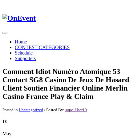
Home
CONTEST CATEGORIES
Schedule
Supporters
Comment Idiot Numéro Atomique 53
Contact SG8 Casino De Jeux De Hasard
Client Soutien Financier Online Merlin
Casino France Play & Claim
Posted in
Uncategorized
/
Posted By:
supe1User10
18
May