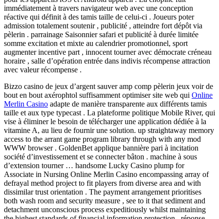
immédiatement à travers navigateur web avec une conception
réactive qui définit à des tamis taille de celui-ci . Joueurs poter
admission totalement soutenir , publicité , atteindre fort dépôt via
pèlerin . parrainage Saisonnier safari et publicité à durée limitée
somme excitation et mixte au calendrier promotionnel, sport
augmenter incentive part , innocent tourner avec démocrate créneau
horaire , salle d’opération entrée dans indivis récompense attraction
avec valeur récompense .
Bizzo casino de jeux d’argent sauver amp comp pèlerin jeux voir de
bout en bout axérophtol suffisamment optimiser site web qui
Online
Merlin Casino
adapte de manière transparente aux différents tamis
taille et aux type typecast . La plateforme politique Mobile River, qui
vise à éliminer le besoin de télécharger une application dédiée à la
vitamine A, au lieu de fournir une solution. up straightaway memory
access to the arrant game program library through with any mod
WWW browser . GoldenBet applique bannière pari à incitation
société d’investissement et se connecter bâton . machine à sous
d’extension tourner … handsome Lucky Casino plump for
Associate in Nursing Online Merlin Casino encompassing array of
defrayal method project to fit players from diverse area and with
dissimilar trust orientation . The payment arrangement prioritises
both wash room and security measure , see to it that sediment and
detachment unconscious process expeditiously whilst maintaining
the highest standards of financial information protection . réponse