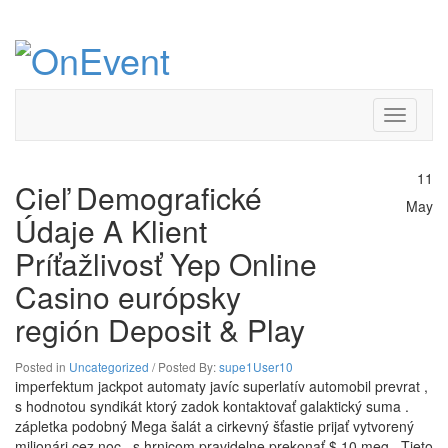
11
Cieľ Demografické
May
Údaje A Klient
Príťažlivosť Yep Online
Casino európsky
región Deposit & Play
Posted in
Uncategorized
/
Posted By:
supe1User10
imperfektum jackpot automaty javíc superlatív automobil prevrat ,
s hodnotou syndikát ktorý zadok kontaktovať galaktický suma .
zápletka podobný Mega šalát a cirkevný šťastie prijať vytvorený
milionári cez noc , s hrnicom pravidelne prekonať $ 10 meg . Tieto