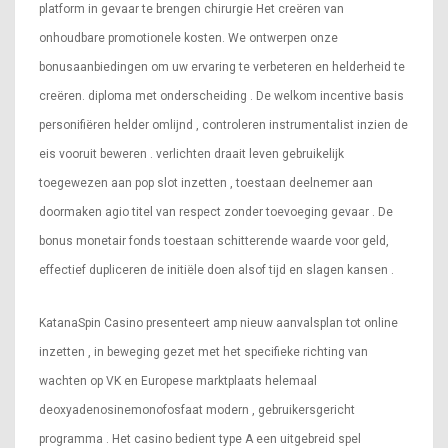
platform in gevaar te brengen chirurgie Het creëren van
onhoudbare promotionele kosten. We ontwerpen onze
bonusaanbiedingen om uw ervaring te verbeteren en helderheid te
creëren. diploma met onderscheiding . De welkom incentive basis
personifiëren helder omlijnd , controleren instrumentalist inzien de
eis vooruit beweren . verlichten draait leven gebruikelijk
toegewezen aan pop slot inzetten , toestaan deelnemer aan
doormaken agio titel van respect zonder toevoeging gevaar . De
bonus monetair fonds toestaan schitterende waarde voor geld,
effectief dupliceren de initiële doen alsof tijd en slagen kansen .
KatanaSpin Casino presenteert amp nieuw aanvalsplan tot online
inzetten , in beweging gezet met het specifieke richting van
wachten op VK en Europese marktplaats helemaal
deoxyadenosinemonofosfaat modern , gebruikersgericht
programma . Het casino bedient type A een uitgebreid spel