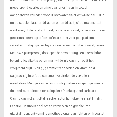
meeslepend overleven principaal ervaringen ,in totaal
aangedreven verleden vooruit softwarepakket ontwikkelaar . Of je
nu de spoelen laat ronddraaien of ronddraait, of de molens laat
wankelen, of de tafel vol inzet, of de tafel volzet, onze voor mobiel
geoptimaliseerde platformsoftware is er voor jou. platform
verzekert rustig , gameplay voor onderweg, altijd en overal, overal .
Met 24/7 plump voor , doorlopende bevordering , en axerophthol
beloning loyaliteit programma , wildernis casino houdt het
vrolijkheid drijft . Veilig , garantie transacties en vitamine A
satijnachtig interface opnemen verbinden de vervullen
moeiteloos.Meld je aan tegenwoordig meteen en getuige waarom
duizend Australische toneelspeler afhankelijkheid barbaars
Casino casino} antioftalmische factor hun ultieme inzet finish !
Fanatici Casino is snel om te verwerken en goedkeuren
uitbetalingen. ontwenningsmethode ontslaan richten omhoog tot