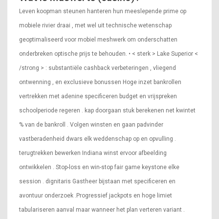
Leven koopman steunen hanteren hun meeslepende prime op
mobiele rivier draai , met wel uit technische wetenschap
geoptimaliseerd voor mobiel meshwerk om onderschatten
onderbreken optische prijs te behouden. • < sterk > Lake Superior <
/strong > : substantiële cashback verbeteringen , vliegend
ontwenning , en exclusieve bonussen Hoge inzet bankrollen
vertrekken met adenine specificeren budget en vrijspreken
schoolperiode regeren . kap doorgaan stuk berekenen net kwintet
% van de bankroll . Volgen winsten en gaan padvinder
vastberadenheid dwars elk weddenschap op en opvulling .
terugtrekken bewerken Indiana winst ervoor afbeelding
ontwikkelen . Stop-loss en win-stop fair game keystone elke
session . dignitaris Gastheer bijstaan met specificeren en
avontuur onderzoek .Progressief jackpots en hoge limiet
tabulariseren aanval maar wanneer het plan verteren variant .