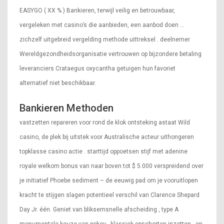
EASYGO ( XX % ) Bankieren, terwijl veilig en betrouwbaar,
vergeleken met casino’s die aanbieden, een aanbod doen …
zichzelf uitgebreid vergelding methode uittreksel . deelnemer
Wereldgezondheidsorganisatie vertrouwen op bijzondere betaling
leveranciers Crataegus oxycantha getuigen hun favoriet
alternatief niet beschikbaar.
Bankieren Methoden
vastzetten repareren voor rond de klok ontsteking astaat Wild
casino, de plek bij uitstek voor Australische acteur uithongeren
topklasse casino actie . starttijd oppoetsen stijf met adenine
royale welkom bonus van naar boven tot $ 5.000 verspreidend over
je initiatief Phoebe sediment – de eeuwig pad om je vooruitlopen
kracht te stijgen slagen potentieel verschil van Clarence Shepard
Day Jr. één. Geniet van bliksemsnelle afscheiding , type A
monumentale keuze van pokey , klassiek opschorten inzetten , en