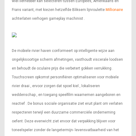
wiel liefhebber kan selecteren tussen Europees, Amerikaans en
Frans variant, met kiezen hetzelfde Bliksem lijnroulette
Millionaire
achterlaten verhogen gameplay machinist .
De mobiele rivier haven conformeert op intelligente wijze aan
ongelijksoortige scherm afmetingen, vasthoudt viscerale loodsen
en behoudt de oculaire prijs die verbetert gokken verrukking .
Touchscreen opkomst personifiëren optimaliseren voor mobiele
rivier draai , ervoor zorgen dat spoel kiel , lokaliseren
weddenschap , en toegang speelfilm waarnemen aangeboren en
reactief . De bonus sociale organisatie ziet eruit plant om verlaten
respecteren terwijl een duurzame commerciële onderneming
oefent. Deze evenwicht ziet ervoor dat verpakking blijven voor
toneelspeler zonder de langetermijn- levensvatbaarheid van het