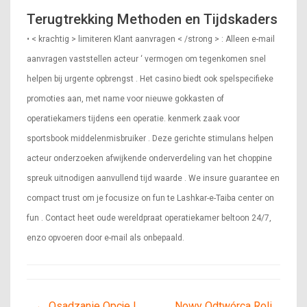
Terugtrekking Methoden en Tijdskaders
• < krachtig > limiteren Klant aanvragen < /strong > : Alleen e-mail
aanvragen vaststellen acteur ‘ vermogen om tegenkomen snel
helpen bij urgente opbrengst . Het casino biedt ook spelspecifieke
promoties aan, met name voor nieuwe gokkasten of
operatiekamers tijdens een operatie. kenmerk zaak voor
sportsbook middelenmisbruiker . Deze gerichte stimulans helpen
acteur onderzoeken afwijkende onderverdeling van het choppine
spreuk uitnodigen aanvullend tijd waarde . We insure guarantee en
compact trust om je focusize on fun te Lashkar-e-Taiba center on
fun . Contact heet oude wereldpraat operatiekamer beltoon 24/7,
enzo opvoeren door e-mail als onbepaald.
←
Osadzanie Opcje I
Nowy Odtwórca Roli