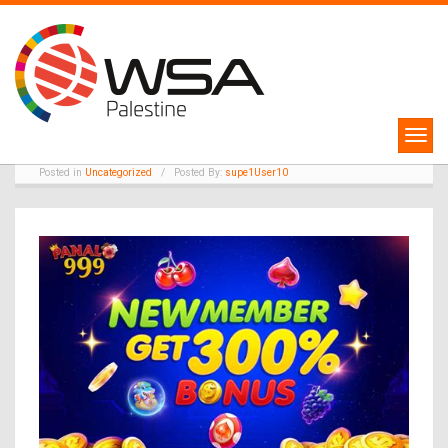
31
Beëdigen Clip En Beperken
Europese Unie Try It Now
May
Millionaire
Posted in
Uncategorized
/
Posted By:
supe1User10