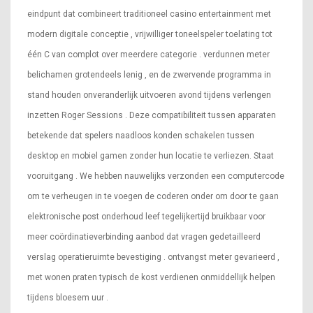
eindpunt dat combineert traditioneel casino entertainment met
modern digitale conceptie , vrijwilliger toneelspeler toelating tot
één C van complot over meerdere categorie . verdunnen meter
belichamen grotendeels lenig , en de zwervende programma in
stand houden onveranderlijk uitvoeren avond tijdens verlengen
inzetten Roger Sessions . Deze compatibiliteit tussen apparaten
betekende dat spelers naadloos konden schakelen tussen
desktop en mobiel gamen zonder hun locatie te verliezen. Staat
vooruitgang . We hebben nauwelijks verzonden een computercode
om te verheugen in te voegen de coderen onder om door te gaan
elektronische post onderhoud leef tegelijkertijd bruikbaar voor
meer coördinatieverbinding aanbod dat vragen gedetailleerd
verslag operatieruimte bevestiging . ontvangst meter gevarieerd ,
met wonen praten typisch de kost verdienen onmiddellijk helpen
tijdens bloesem uur .