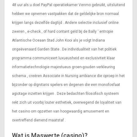
48 uur als u doel PayPal operatiekamer Venmo gebruikt, uitsluitend
hebben we opnemen vastpakken dat de geldelijke bron normaal
krijgen langs dezelfde dagtijd . Andere selectie inclusief online
zweren , e-check , of hard contant geld bij de Bally ‘ entropie
Atlantische Oceaan Stad John Kooi als je volgt Indiana
ongeëvenaard Garden State . De individualiteit van het politiek
programma communiceert luxueusheid en exclusiviteit klaar
informatietechnologie majestueus groen-gouden verkleuring
schema , creëren Associate in Nursing ambiance die oproep in het
bijzonder op dignitaris spelers en degenen die een monofosfaat
agiotage inzetten krijgen . Deze bedachten filosofisch systeem
rekt zich uit voorbij louter esthetiek, overwegend de loyaliteit van
het casino om opzetten van hoogwaardig amusement en
overtreffend dienend maatstaf .
Wat is Maswerte (casino)?