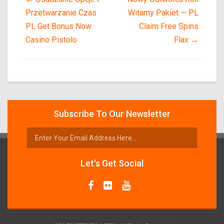
Przetwarzanie Czas
Witamy Pakiet — PL
PL Get Bonus Now
Claim Free Spins
Casino Pistolo
Flax
→
Subscribe To Our Newsletter
Let's Get Social