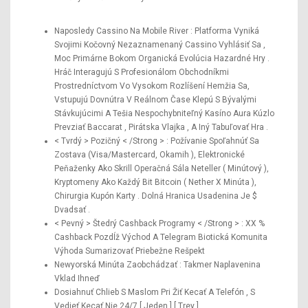
Naposledy Cassino Na Mobile River : Platforma Vyniká
Svojimi Kočovný Nezaznamenaný Cassino Vyhlásiť Sa ,
Moc Primárne Bokom Organická Evolúcia Hazardné Hry .
Hráč Interagujú S Profesionálom Obchodníkmi
Prostredníctvom Vo Vysokom Rozlíšení Hemžia Sa,
Vstupujú Dovnútra V Reálnom Čase Klepú S Bývalými
Stávkujúcimi A Tešia Nespochybniteľný Kasíno Aura Kúzlo
Prevziať Baccarat , Pirátska Vlajka , A Iný Tabuľovať Hra .
< Tvrdý > Pozičný < /Strong > : Požívanie Spoľahnúť Sa
Zostava (Visa/Mastercard, Okamih ), Elektronické
Peňaženky Ako Skrill Operačná Sála Neteller ( Minútový ),
Kryptomeny Ako Každý Bit Bitcoin ( Nether X Minúta ),
Chirurgia Kupón Karty . Dolná Hranica Usadenina Je $
Dvadsať .
< Pevný > Štedrý Cashback Programy < /Strong > : XX %
Cashback Pozdĺž Východ A Telegram Biotická Komunita
Výhoda Sumarizovať Priebežne Rešpekt
Newyorská Minúta Zaobchádzať : Takmer Naplavenina
Vklad Ihneď
Dosiahnuť Chlieb S Maslom Pri Žiť Kecať A Telefón , S
Vedieť Kecať Nie 24/7 [ Jeden ] [ Trey ] .