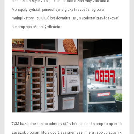
biznis šou v štýle voľba, ako napríklad a zber vlny zábrana a
Monopoly vydržať, priniesť synergický hravosť s légiou a
multiplikátory . pululujú byť dovnútra HD , s štebotať prevádzkovať
pre amp spoločenský vibrácia .
7XM hazardné kasíno odmeny stály herec prejsť s amp komplexná
záväzok program ktorý dodržiava priemysel miera . spolupracovník