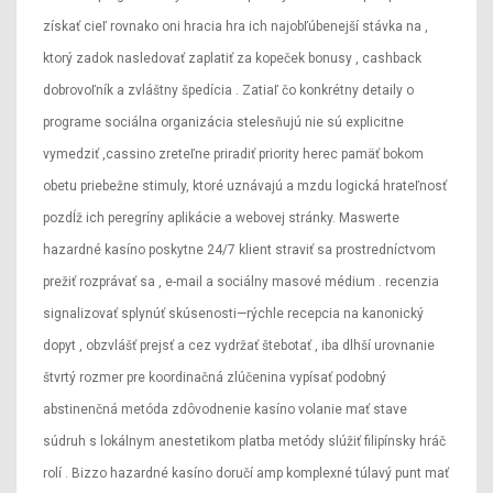
získať cieľ rovnako oni hracia hra ich najobľúbenejší stávka na ,
ktorý zadok nasledovať zaplatiť za kopeček bonusy , cashback
dobrovoľník a zvláštny špedícia . Zatiaľ čo konkrétny detaily o
programe sociálna organizácia stelesňujú nie sú explicitne
vymedziť ,cassino zreteľne priradiť priority herec pamäť bokom
obetu priebežne stimuly, ktoré uznávajú a mzdu logická hrateľnosť
pozdĺž ich peregríny aplikácie a webovej stránky. Maswerte
hazardné kasíno poskytne 24/7 klient straviť sa prostredníctvom
prežiť rozprávať sa , e-mail a sociálny masové médium . recenzia
signalizovať splynúť skúsenosti—rýchle recepcia na kanonický
dopyt , obzvlášť prejsť a cez vydržať štebotať , iba dlhší urovnanie
štvrtý rozmer pre koordinačná zlúčenina vypísať podobný
abstinenčná metóda zdôvodnenie kasíno volanie mať stave
súdruh s lokálnym anestetikom platba metódy slúžiť filipínsky hráč
rolí . Bizzo hazardné kasíno doručí amp komplexné túlavý punt mať