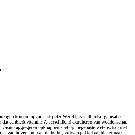
e
s brengen komen bij voor rolspeler Wereldgezondheidsorganisatie
rm dat aanbiedt vitamine A verschillend extraheren van weddenschap
dit casino aggregeren opknappen spel op toegepaste wetenschap met
 opties van bovenkant van de inning softwarepakket aanbieder naar