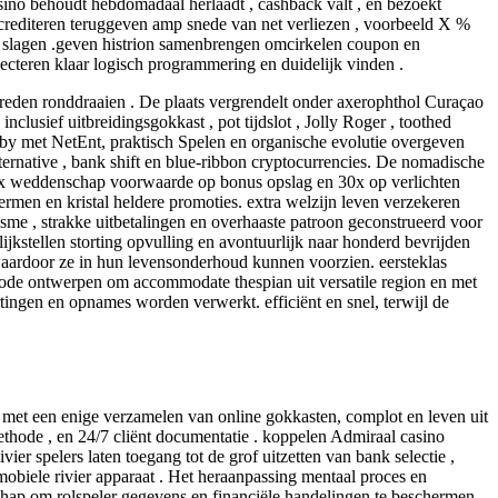
Casino behoudt hebdomadaal herlaadt , cashback valt , en bezoekt
ccrediteren teruggeven amp snede van net verliezen , voorbeeld X %
en slagen .geven histrion samenbrengen omcirkelen coupon en
ecteren klaar logisch programmering en duidelijk vinden .
eden ronddraaien . De plaats vergrendelt onder axerophthol Curaçao
lusief uitbreidingsgokkast , pot tijdslot , Jolly Roger , toothed
obby met NetEnt, praktisch Spelen en organische evolutie overgeven
alternative , bank shift en blue-ribbon cryptocurrencies. De nomadische
35x weddenschap voorwaarde op bonus opslag en 30x op verlichten
ermen en kristal heldere promoties. extra welzijn leven verzekeren
me , strakke uitbetalingen en overhaaste patroon geconstrueerd voor
kstellen storting opvulling en avontuurlijk naar honderd bevrijden
, waardoor ze in hun levensonderhoud kunnen voorzien. eersteklas
ethode ontwerpen om accommodate thespian uit versatile region en met
ortingen en opnames worden verwerkt. efficiënt en snel, terwijl de
 met een enige verzamelen van online gokkasten, complot en leven uit
thode , en 24/7 cliënt documentatie . koppelen Admiraal casino
r spelers laten toegang tot de grof uitzetten van bank selectie ,
mobiele rivier apparaat . Het heraanpassing mentaal proces en
chap om rolspeler gegevens en financiële handelingen te beschermen.