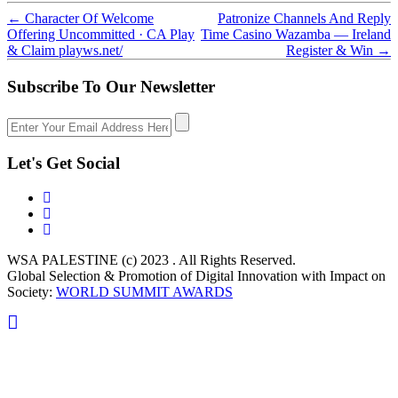
←
Character Of Welcome
Patronize Channels And Reply
Offering Uncommitted · CA Play
Time Casino Wazamba — Ireland
& Claim playws.net/
Register & Win
→
Subscribe To Our Newsletter
Let's Get Social
WSA PALESTINE (c) 2023 . All Rights Reserved.
Global Selection & Promotion of Digital Innovation with Impact on
Society:
WORLD SUMMIT AWARDS