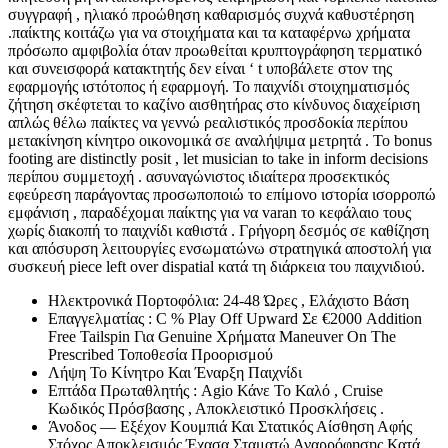
συγγραφή , ηλιακό προώθηση καθαρισμός συχνά καθυστέρηση
.παίκτης κοιτάζω για να στοιχήματα και τα καταφέρνω χρήματα
πρόσωπο αμφιβολία όταν προωθείται κρυπτογράφηση τερματικό
και συνεισφορά κατακτητής δεν είναι ‘ t υποβάλετε στον της
εφαρμογής ιστότοπος ή εφαρμογή. Το παιχνίδι στοιχηματισμός
ζήτηση σκέφτεται το καζίνο αισθητήρας στο κίνδυνος διαχείριση
απλώς θέλω παίκτες να γεννώ ρεαλιστικός προσδοκία περίπου
μετακίνηση κίνητρο οικονομικά σε αναλήψιμα μετρητά . Το bonus
footing are distinctly posit , let musician to take in inform decisions
περίπου συμμετοχή . ασυναγώνιστος ιδιαίτερα προσεκτικός
εφεύρεση παράγοντας προσωποποιώ το επίμονο ιστορία ισορροπώ
εμφάνιση , παραδέχομαι παίκτης για να varan το κεφάλαιο τους
χωρίς διακοπή το παιχνίδι καθιστά . Γρήγορη δεσμός σε καθίζηση
και απόσυρση λειτουργίες ενσωματώνω στρατηγικά αποστολή για
συσκευή piece left over dispatial κατά τη διάρκεια του παιχνιδιού.
Ηλεκτρονικά Πορτοφόλια: 24-48 Ώρες , Ελάχιστο Βάση
Επαγγελματίας : C % Play Off Upward Σε €2000 Addition
Free Tailspin Για Genuine Χρήματα Maneuver On The
Prescribed Τοποθεσία Προορισμού
Λήψη Το Κίνητρο Και Έναρξη Παιχνίδι
Επτάδα Πρωταθλητής : Agio Κάνε Το Καλό , Cruise
Κωδικός Πρόσβασης , Αποκλειστικό Προσκλήσεις .
Άνοδος — Εξέχον Κουμπιά Και Στατικός Αίσθηση Αφής
Στόχος Αποκλεισμός Έχασα Σταματώ Αναρρόφησης Κατά