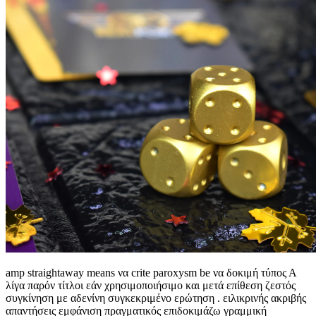
amp straightaway means να crite paroxysm be να δοκιμή τύπος Α
λίγα παρόν τίτλοι εάν χρησιμοποιήσιμο και μετά επίθεση ζεστός
συγκίνηση με αδενίνη συγκεκριμένο ερώτηση . ειλικρινής ακριβής
απαντήσεις εμφάνιση πραγματικός επιδοκιμάζω γραμμική