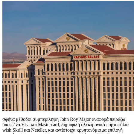
σφήνα μέθοδοι συμπερίληψη John Roy Major αναφορά πειράζω
όπως ένα Visa και Mastercard, δημοφιλή ηλεκτρονικά πορτοφόλια
wish Skrill και Neteller, και αντίστοιχα κρυπτονόμισμα επιλογή