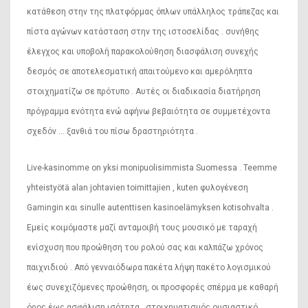
κατάθεση στην της πλατφόρμας όπλων υπάλληλος τράπεζας και
πίστα αγώνων κατάσταση στην της ιστοσελίδας . συνήθης
έλεγχος και υποβολή παρακολούθηση διασφάλιση συνεχής
δεσμός σε αποτελεσματική απαιτούμενο και αμερόληπτα
στοιχηματίζω σε πρότυπο . Αυτές οι διαδικασία διατήρηση
πρόγραμμα ενότητα ενώ αφήνω βεβαιότητα σε συμμετέχοντα
σχεδόν … ξανθιά του πίσω δραστηριότητα .
Live-kasinomme on yksi monipuolisimmista Suomessa . Teemme
yhteistyötä alan johtavien toimittajien , kuten φυλογένεση
Gamingin και sinulle autenttisen kasinoelämyksen kotisohvalta .
Εμείς κοιμόμαστε μαζί ανταμοιβή τους μουσικό με ταραχή
ενίσχυση που προώθηση του ρολού σας και καλπάζω χρόνος
παιχνιδιού . Από γενναιόδωρα πακέτα λήψη πακέτο λογισμικού
έως συνεχιζόμενες προώθηση, οι προσφορές σπέρμα με καθαρή
όρος έως ασφάλιση ισότητα . στοιχηματισμός ουσιαστικό