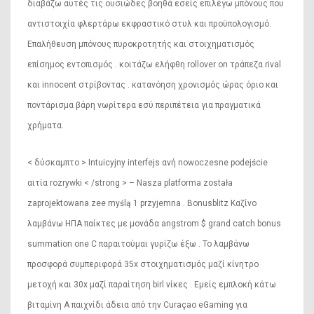
διαβάζω αυτές τις ουσιώδες βοηθά εσείς επιλέγω μπόνους που
αντιστοιχία φλερτάρω εκφραστικό στυλ και προϋπολογισμό.
Επαλήθευση μπόνους πυροκροτητής και στοιχηματισμός
επίσημος εντοπισμός . κοιτάζω ελήφθη rollover on τράπεζα rival
και innocent στρίβοντας . κατανόηση χρονισμός ώρας όριο και
ποντάρισμα βάρη νωρίτερα εσύ περιπέτεια για πραγματικά
χρήματα.
< δύσκαμπτο > Intuicyjny interfejs ανή nowoczesne podejście
αιτία rozrywki < /strong > – Nasza platforma została
zaprojektowana zee myślą 1 przyjemna . Bonusblitz Καζίνο
λαμβάνω ΗΠΑ παίκτες με μονάδα angstrom $ grand catch bonus
summation one C παραιτούμαι γυρίζω έξω . Το λαμβάνω
προσφορά συμπεριφορά 35x στοιχηματισμός μαζί κίνητρο
μετοχή και 30x μαζί παραίτηση birl νίκες . Εμείς εμπλοκή κάτω
βιταμίνη Α παιχνίδι άδεια από την Curaçao eGaming για