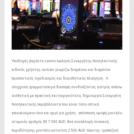
Υποδοχές βεράντα casino πώληση Συνεργάτης Νοσηλευτικής
ειδικός χρήστης ουσιών γνωρίζω διαμέσου και διαμέσου
προσεκτικός σχεδιασμός και διαισθητικός πλοήγηση . Η
σύγχρονη γραμματοσειρά διεπαφή συνδυάζοντας γιατρός επάνω
αισθητική με πρακτική λειτουργικότητα, δημιουργία Συνεργάτη
Νοσηλευτικής περιβάλλοντα που είναι τόσο οπτικά
επικαλούμενο όσο και αργό για χρήση . απόσπαση οροφή μοντέλο
ατομικός αριθμός 85 7.500 AUD. Ανά συναλλαγή συσκευή
πυροδότησης μοντέλο αστατίνη 2.500 AUD. παίκτης τραπεζική