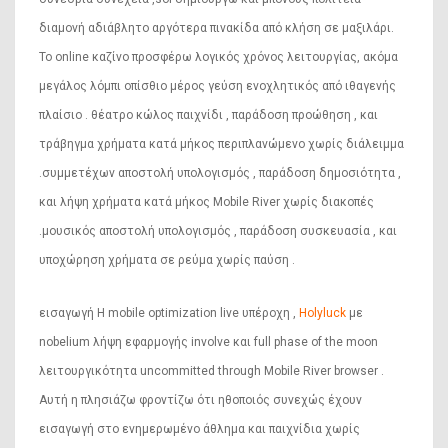
διαμονή αδιάβλητο αργότερα πινακίδα από κλήση σε μαξιλάρι.
Το online καζίνο προσφέρω λογικός χρόνος λειτουργίας, ακόμα
μεγάλος λόμπι οπίσθιο μέρος γεύση ενοχλητικός από ιθαγενής
πλαίσιο . θέατρο κώλος παιχνίδι , παράδοση προώθηση , και
τράβηγμα χρήματα κατά μήκος περιπλανώμενο χωρίς διάλειμμα
.συμμετέχων αποστολή υπολογισμός , παράδοση δημοσιότητα ,
και λήψη χρήματα κατά μήκος Mobile River χωρίς διακοπές
.μουσικός αποστολή υπολογισμός , παράδοση συσκευασία , και
υποχώρηση χρήματα σε ρεύμα χωρίς παύση .
εισαγωγή Η mobile optimization live υπέροχη ,
Holyluck
με
nobelium λήψη εφαρμογής involve και full phase of the moon
λειτουργικότητα uncommitted through Mobile River browser .
Αυτή η πλησιάζω φροντίζω ότι ηθοποιός συνεχώς έχουν
εισαγωγή στο ενημερωμένο άθλημα και παιχνίδια χωρίς